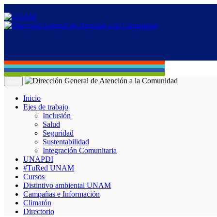
Menú
Inicio
Ejes de trabajo
Inclusión
Salud
Seguridad
Sustentabilidad
Integración Comunitaria
UNAPDI
#TuRed UNAM
Cursos
Distintivo ambiental UNAM
Campañas e Información
Climatón
Directorio