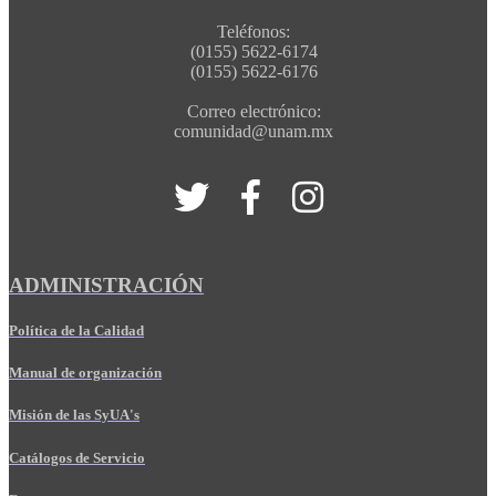
Teléfonos:
(0155) 5622-6174
(0155) 5622-6176
Correo electrónico:
comunidad@unam.mx
ADMINISTRACIÓN
Política de la Calidad
Manual de organización
Misión de las SyUA's
Catálogos de Servicio