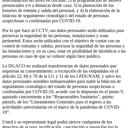
determinación del aforo en oficinas; 2) la programación de labores
presenciales y/o a distancia desde casa; 3) la planeación de los
horarios de entrada y salida del personal, y 4) la elaboración de la
bitácora de seguimiento cronológico del estado de personas
sospechosas o confirmadas por COVID-19.
Por lo que hace al CCTV, sus datos personales serán utilizados para
preservar la seguridad de las personas, instalaciones y zona
perimetral. Estos serán utilizados con el objetivo de contar con un
control de entradas y salidas, procurar la seguridad de las personas y
las instalaciones y, en su caso, estar en posibilidad de identificar a las
personas en caso de que se vulnere algún bien jurídico.
La DGACO no realizará transferencias de datos personales que
requieran su consentimiento, a excepción de las estipuladas en el
artículo 22, 66 y 70 de la LG y 11 de los LPDUNAM, y salvo los
datos personales sensibles indispensables para nutrir la bitácora de
seguimiento cronológico del estado de personas sospechosas o
confirmadas por COVID-19, acorde con lo dispuesto en el punto V,
apartado concerniente a los “Responsables Sanitarios”, quinto
párrafo, de los “Lineamientos Generales para el regreso a las
actividades universitarias en el marco de la pandemia de COVID-
19”.
Usted o su representante legal podrá ejercer cualquiera de los
derechos de acceso, rectificación, cancelación u oposición (en lo