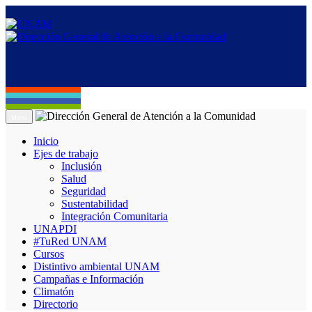
Menú
Inicio
Ejes de trabajo
Inclusión
Salud
Seguridad
Sustentabilidad
Integración Comunitaria
UNAPDI
#TuRed UNAM
Cursos
Distintivo ambiental UNAM
Campañas e Información
Climatón
Directorio