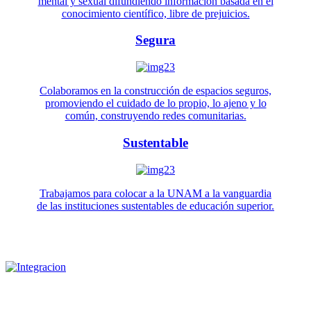
mental y sexual difundiendo información basada en el
conocimiento científico, libre de prejuicios.
Segura
Colaboramos en la construcción de espacios seguros,
promoviendo el cuidado de lo propio, lo ajeno y lo
común, construyendo redes comunitarias.
Sustentable
Trabajamos para colocar a la UNAM a la vanguardia
de las instituciones sustentables de educación superior.