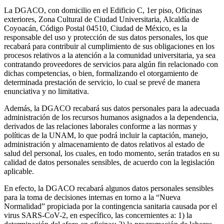
La DGACO, con domicilio en el Edificio C, 1er piso, Oficinas
exteriores, Zona Cultural de Ciudad Universitaria, Alcaldía de
Coyoacán, Código Postal 04510, Ciudad de México, es la
responsable del uso y protección de sus datos personales, los que
recabará para contribuir al cumplimiento de sus obligaciones en los
procesos relativos a la atención a la comunidad universitaria, ya sea
contratando proveedores de servicios para algún fin relacionado con
dichas competencias, o bien, formalizando el otorgamiento de
determinada prestación de servicio, lo cual se prevé de manera
enunciativa y no limitativa.
Además, la DGACO recabará sus datos personales para la adecuada
administración de los recursos humanos asignados a la dependencia,
derivados de las relaciones laborales conforme a las normas y
políticas de la UNAM, lo que podrá incluir la captación, manejo,
administración y almacenamiento de datos relativos al estado de
salud del personal, los cuales, en todo momento, serán tratados en su
calidad de datos personales sensibles, de acuerdo con la legislación
aplicable.
En efecto, la DGACO recabará algunos datos personales sensibles
para la toma de decisiones internas en torno a la “Nueva
Normalidad” propiciada por la contingencia sanitaria causada por el
virus SARS-CoV-2, en específico, las concernientes a: 1) la