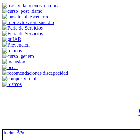
InclusiÃ³n