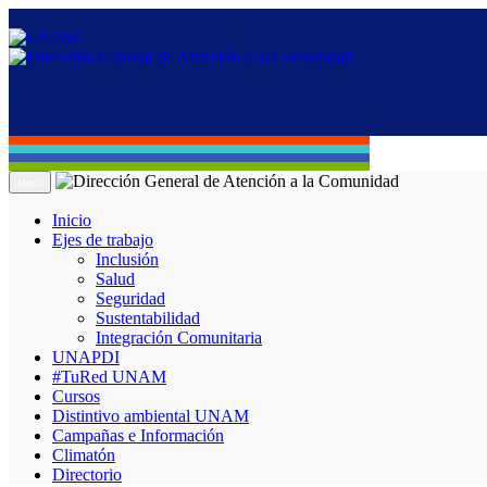
Menú
Inicio
Ejes de trabajo
Inclusión
Salud
Seguridad
Sustentabilidad
Integración Comunitaria
UNAPDI
#TuRed UNAM
Cursos
Distintivo ambiental UNAM
Campañas e Información
Climatón
Directorio