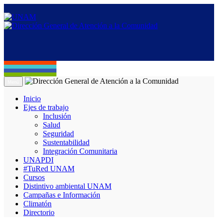
Menú
Inicio
Ejes de trabajo
Inclusión
Salud
Seguridad
Sustentabilidad
Integración Comunitaria
UNAPDI
#TuRed UNAM
Cursos
Distintivo ambiental UNAM
Campañas e Información
Climatón
Directorio