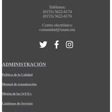
Teléfonos:
(0155) 5622-6174
(0155) 5622-6176
Correo electrónico:
comunidad@unam.mx
ADMINISTRACIÓN
Política de la Calidad
Manual de organización
Misión de las SyUA's
Catálogos de Servicio