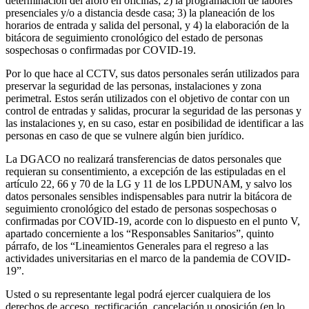
determinación del aforo en oficinas; 2) la programación de labores
presenciales y/o a distancia desde casa; 3) la planeación de los
horarios de entrada y salida del personal, y 4) la elaboración de la
bitácora de seguimiento cronológico del estado de personas
sospechosas o confirmadas por COVID-19.
Por lo que hace al CCTV, sus datos personales serán utilizados para
preservar la seguridad de las personas, instalaciones y zona
perimetral. Estos serán utilizados con el objetivo de contar con un
control de entradas y salidas, procurar la seguridad de las personas y
las instalaciones y, en su caso, estar en posibilidad de identificar a las
personas en caso de que se vulnere algún bien jurídico.
La DGACO no realizará transferencias de datos personales que
requieran su consentimiento, a excepción de las estipuladas en el
artículo 22, 66 y 70 de la LG y 11 de los LPDUNAM, y salvo los
datos personales sensibles indispensables para nutrir la bitácora de
seguimiento cronológico del estado de personas sospechosas o
confirmadas por COVID-19, acorde con lo dispuesto en el punto V,
apartado concerniente a los “Responsables Sanitarios”, quinto
párrafo, de los “Lineamientos Generales para el regreso a las
actividades universitarias en el marco de la pandemia de COVID-
19”.
Usted o su representante legal podrá ejercer cualquiera de los
derechos de acceso, rectificación, cancelación u oposición (en lo