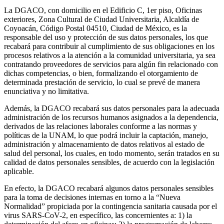
La DGACO, con domicilio en el Edificio C, 1er piso, Oficinas
exteriores, Zona Cultural de Ciudad Universitaria, Alcaldía de
Coyoacán, Código Postal 04510, Ciudad de México, es la
responsable del uso y protección de sus datos personales, los que
recabará para contribuir al cumplimiento de sus obligaciones en los
procesos relativos a la atención a la comunidad universitaria, ya sea
contratando proveedores de servicios para algún fin relacionado con
dichas competencias, o bien, formalizando el otorgamiento de
determinada prestación de servicio, lo cual se prevé de manera
enunciativa y no limitativa.
Además, la DGACO recabará sus datos personales para la adecuada
administración de los recursos humanos asignados a la dependencia,
derivados de las relaciones laborales conforme a las normas y
políticas de la UNAM, lo que podrá incluir la captación, manejo,
administración y almacenamiento de datos relativos al estado de
salud del personal, los cuales, en todo momento, serán tratados en su
calidad de datos personales sensibles, de acuerdo con la legislación
aplicable.
En efecto, la DGACO recabará algunos datos personales sensibles
para la toma de decisiones internas en torno a la “Nueva
Normalidad” propiciada por la contingencia sanitaria causada por el
virus SARS-CoV-2, en específico, las concernientes a: 1) la