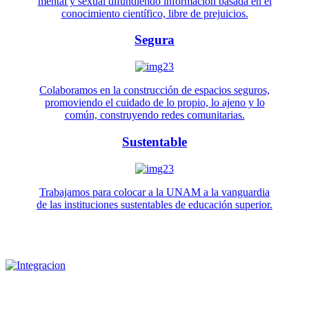
mental y sexual difundiendo información basada en el
conocimiento científico, libre de prejuicios.
Segura
Colaboramos en la construcción de espacios seguros,
promoviendo el cuidado de lo propio, lo ajeno y lo
común, construyendo redes comunitarias.
Sustentable
Trabajamos para colocar a la UNAM a la vanguardia
de las instituciones sustentables de educación superior.