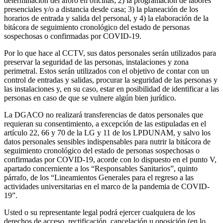
determinación del aforo en oficinas; 2) la programación de labores
presenciales y/o a distancia desde casa; 3) la planeación de los
horarios de entrada y salida del personal, y 4) la elaboración de la
bitácora de seguimiento cronológico del estado de personas
sospechosas o confirmadas por COVID-19.
Por lo que hace al CCTV, sus datos personales serán utilizados para
preservar la seguridad de las personas, instalaciones y zona
perimetral. Estos serán utilizados con el objetivo de contar con un
control de entradas y salidas, procurar la seguridad de las personas y
las instalaciones y, en su caso, estar en posibilidad de identificar a las
personas en caso de que se vulnere algún bien jurídico.
La DGACO no realizará transferencias de datos personales que
requieran su consentimiento, a excepción de las estipuladas en el
artículo 22, 66 y 70 de la LG y 11 de los LPDUNAM, y salvo los
datos personales sensibles indispensables para nutrir la bitácora de
seguimiento cronológico del estado de personas sospechosas o
confirmadas por COVID-19, acorde con lo dispuesto en el punto V,
apartado concerniente a los “Responsables Sanitarios”, quinto
párrafo, de los “Lineamientos Generales para el regreso a las
actividades universitarias en el marco de la pandemia de COVID-
19”.
Usted o su representante legal podrá ejercer cualquiera de los
derechos de acceso, rectificación, cancelación u oposición (en lo