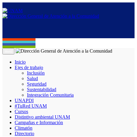
Menú
Inicio
Ejes de trabajo
Inclusión
Salud
Seguridad
Sustentabilidad
Integración Comunitaria
UNAPDI
#TuRed UNAM
Cursos
Distintivo ambiental UNAM
Campañas e Información
Climatón
Directorio