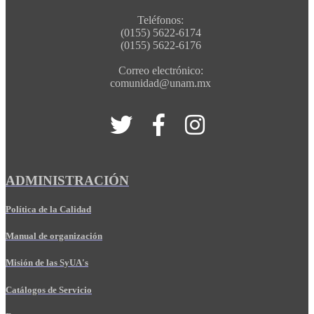
Teléfonos:
(0155) 5622-6174
(0155) 5622-6176
Correo electrónico:
comunidad@unam.mx
ADMINISTRACIÓN
Política de la Calidad
Manual de organización
Misión de las SyUA's
Catálogos de Servicio