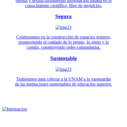
mental y sexual difundiendo información basada en el
conocimiento científico, libre de prejuicios.
Segura
Colaboramos en la construcción de espacios seguros,
promoviendo el cuidado de lo propio, lo ajeno y lo
común, construyendo redes comunitarias.
Sustentable
Trabajamos para colocar a la UNAM a la vanguardia
de las instituciones sustentables de educación superior.