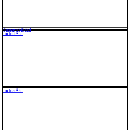
Sustentabilidad
InclusiÃ³n
InclusiÃ³n