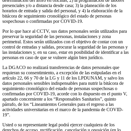
determinación del aforo en oficinas; 2) la programación de labores
presenciales y/o a distancia desde casa; 3) la planeación de los
horarios de entrada y salida del personal, y 4) la elaboración de la
bitácora de seguimiento cronológico del estado de personas
sospechosas o confirmadas por COVID-19.
Por lo que hace al CCTV, sus datos personales serán utilizados para
preservar la seguridad de las personas, instalaciones y zona
perimetral. Estos serán utilizados con el objetivo de contar con un
control de entradas y salidas, procurar la seguridad de las personas y
las instalaciones y, en su caso, estar en posibilidad de identificar a las
personas en caso de que se vulnere algún bien jurídico.
La DGACO no realizará transferencias de datos personales que
requieran su consentimiento, a excepción de las estipuladas en el
artículo 22, 66 y 70 de la LG y 11 de los LPDUNAM, y salvo los
datos personales sensibles indispensables para nutrir la bitácora de
seguimiento cronológico del estado de personas sospechosas o
confirmadas por COVID-19, acorde con lo dispuesto en el punto V,
apartado concerniente a los “Responsables Sanitarios”, quinto
párrafo, de los “Lineamientos Generales para el regreso a las
actividades universitarias en el marco de la pandemia de COVID-
19”.
Usted o su representante legal podrá ejercer cualquiera de los
derechos de acceso, rectificación, cancelación u oposición (en lo