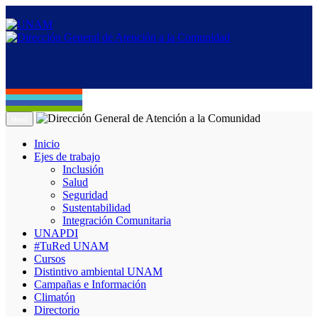
Menú
Inicio
Ejes de trabajo
Inclusión
Salud
Seguridad
Sustentabilidad
Integración Comunitaria
UNAPDI
#TuRed UNAM
Cursos
Distintivo ambiental UNAM
Campañas e Información
Climatón
Directorio