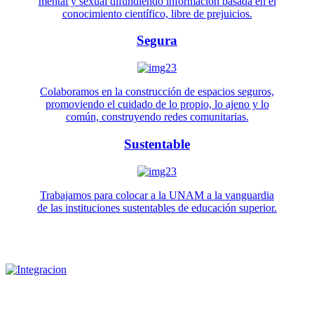
mental y sexual difundiendo información basada en el
conocimiento científico, libre de prejuicios.
Segura
Colaboramos en la construcción de espacios seguros,
promoviendo el cuidado de lo propio, lo ajeno y lo
común, construyendo redes comunitarias.
Sustentable
Trabajamos para colocar a la UNAM a la vanguardia
de las instituciones sustentables de educación superior.