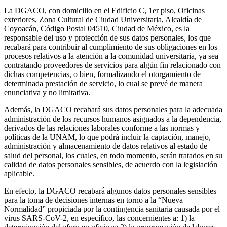
La DGACO, con domicilio en el Edificio C, 1er piso, Oficinas
exteriores, Zona Cultural de Ciudad Universitaria, Alcaldía de
Coyoacán, Código Postal 04510, Ciudad de México, es la
responsable del uso y protección de sus datos personales, los que
recabará para contribuir al cumplimiento de sus obligaciones en los
procesos relativos a la atención a la comunidad universitaria, ya sea
contratando proveedores de servicios para algún fin relacionado con
dichas competencias, o bien, formalizando el otorgamiento de
determinada prestación de servicio, lo cual se prevé de manera
enunciativa y no limitativa.
Además, la DGACO recabará sus datos personales para la adecuada
administración de los recursos humanos asignados a la dependencia,
derivados de las relaciones laborales conforme a las normas y
políticas de la UNAM, lo que podrá incluir la captación, manejo,
administración y almacenamiento de datos relativos al estado de
salud del personal, los cuales, en todo momento, serán tratados en su
calidad de datos personales sensibles, de acuerdo con la legislación
aplicable.
En efecto, la DGACO recabará algunos datos personales sensibles
para la toma de decisiones internas en torno a la “Nueva
Normalidad” propiciada por la contingencia sanitaria causada por el
virus SARS-CoV-2, en específico, las concernientes a: 1) la