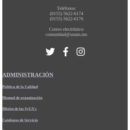
Teléfonos:
(0155) 5622-6174
(0155) 5622-6176
Correo electrónico:
comunidad@unam.mx
ADMINISTRACIÓN
Política de la Calidad
Manual de organización
Misión de las SyUA's
Catálogos de Servicio