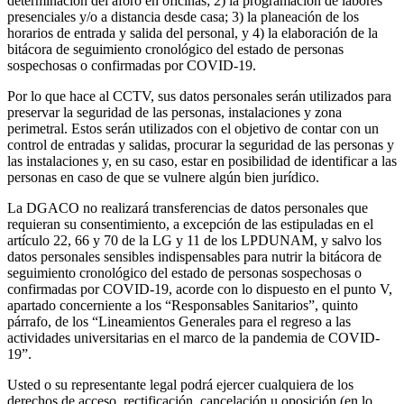
determinación del aforo en oficinas; 2) la programación de labores
presenciales y/o a distancia desde casa; 3) la planeación de los
horarios de entrada y salida del personal, y 4) la elaboración de la
bitácora de seguimiento cronológico del estado de personas
sospechosas o confirmadas por COVID-19.
Por lo que hace al CCTV, sus datos personales serán utilizados para
preservar la seguridad de las personas, instalaciones y zona
perimetral. Estos serán utilizados con el objetivo de contar con un
control de entradas y salidas, procurar la seguridad de las personas y
las instalaciones y, en su caso, estar en posibilidad de identificar a las
personas en caso de que se vulnere algún bien jurídico.
La DGACO no realizará transferencias de datos personales que
requieran su consentimiento, a excepción de las estipuladas en el
artículo 22, 66 y 70 de la LG y 11 de los LPDUNAM, y salvo los
datos personales sensibles indispensables para nutrir la bitácora de
seguimiento cronológico del estado de personas sospechosas o
confirmadas por COVID-19, acorde con lo dispuesto en el punto V,
apartado concerniente a los “Responsables Sanitarios”, quinto
párrafo, de los “Lineamientos Generales para el regreso a las
actividades universitarias en el marco de la pandemia de COVID-
19”.
Usted o su representante legal podrá ejercer cualquiera de los
derechos de acceso, rectificación, cancelación u oposición (en lo