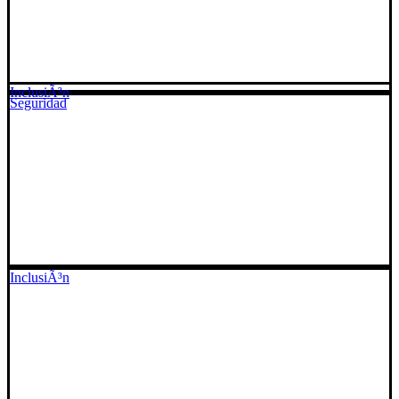
InclusiÃ³n
Seguridad
InclusiÃ³n