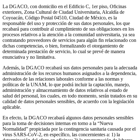
La DGACO, con domicilio en el Edificio C, 1er piso, Oficinas
exteriores, Zona Cultural de Ciudad Universitaria, Alcaldía de
Coyoacán, Código Postal 04510, Ciudad de México, es la
responsable del uso y protección de sus datos personales, los que
recabará para contribuir al cumplimiento de sus obligaciones en los
procesos relativos a la atención a la comunidad universitaria, ya sea
contratando proveedores de servicios para algún fin relacionado con
dichas competencias, o bien, formalizando el otorgamiento de
determinada prestación de servicio, lo cual se prevé de manera
enunciativa y no limitativa.
Además, la DGACO recabará sus datos personales para la adecuada
administración de los recursos humanos asignados a la dependencia,
derivados de las relaciones laborales conforme a las normas y
políticas de la UNAM, lo que podrá incluir la captación, manejo,
administración y almacenamiento de datos relativos al estado de
salud del personal, los cuales, en todo momento, serán tratados en su
calidad de datos personales sensibles, de acuerdo con la legislación
aplicable.
En efecto, la DGACO recabará algunos datos personales sensibles
para la toma de decisiones internas en torno a la “Nueva
Normalidad” propiciada por la contingencia sanitaria causada por el
virus SARS-CoV-2, en específico, las concernientes a: 1) la