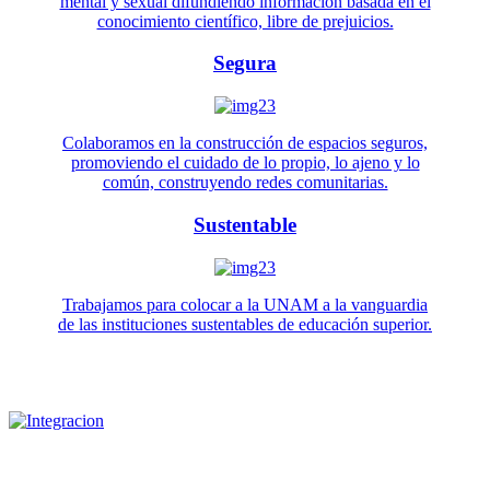
mental y sexual difundiendo información basada en el
conocimiento científico, libre de prejuicios.
Segura
Colaboramos en la construcción de espacios seguros,
promoviendo el cuidado de lo propio, lo ajeno y lo
común, construyendo redes comunitarias.
Sustentable
Trabajamos para colocar a la UNAM a la vanguardia
de las instituciones sustentables de educación superior.