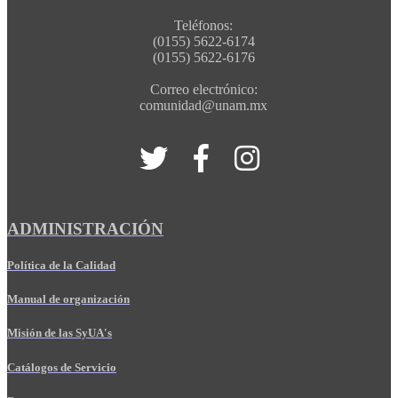
Teléfonos:
(0155) 5622-6174
(0155) 5622-6176
Correo electrónico:
comunidad@unam.mx
ADMINISTRACIÓN
Política de la Calidad
Manual de organización
Misión de las SyUA's
Catálogos de Servicio