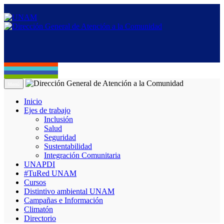
Menú
Inicio
Ejes de trabajo
Inclusión
Salud
Seguridad
Sustentabilidad
Integración Comunitaria
UNAPDI
#TuRed UNAM
Cursos
Distintivo ambiental UNAM
Campañas e Información
Climatón
Directorio