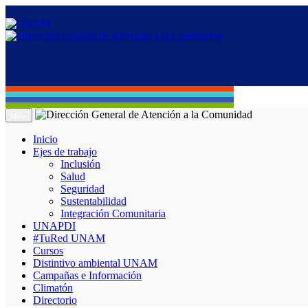
Menú
Inicio
Ejes de trabajo
Inclusión
Salud
Seguridad
Sustentabilidad
Integración Comunitaria
UNAPDI
#TuRed UNAM
Cursos
Distintivo ambiental UNAM
Campañas e Información
Climatón
Directorio