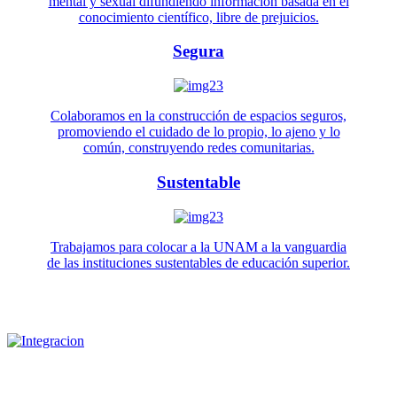
mental y sexual difundiendo información basada en el
conocimiento científico, libre de prejuicios.
Segura
Colaboramos en la construcción de espacios seguros,
promoviendo el cuidado de lo propio, lo ajeno y lo
común, construyendo redes comunitarias.
Sustentable
Trabajamos para colocar a la UNAM a la vanguardia
de las instituciones sustentables de educación superior.