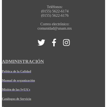
Teléfonos:
(0155) 5622-6174
(0155) 5622-6176
Correo electrónico:
comunidad@unam.mx
ADMINISTRACIÓN
Política de la Calidad
Manual de organización
Misión de las SyUA's
Catálogos de Servicio