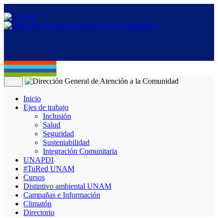
Menú
Inicio
Ejes de trabajo
Inclusión
Salud
Seguridad
Sustentabilidad
Integración Comunitaria
UNAPDI
#TuRed UNAM
Cursos
Distintivo ambiental UNAM
Campañas e Información
Climatón
Directorio