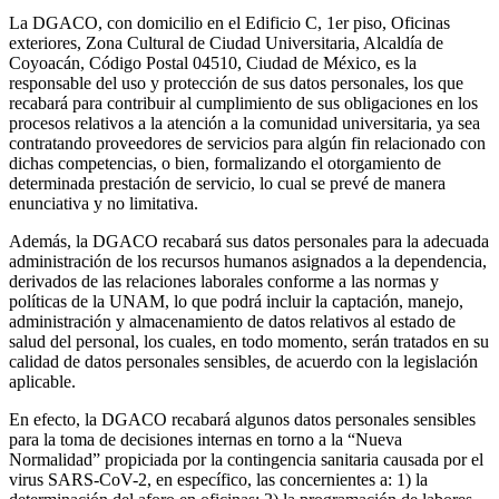
La DGACO, con domicilio en el Edificio C, 1er piso, Oficinas
exteriores, Zona Cultural de Ciudad Universitaria, Alcaldía de
Coyoacán, Código Postal 04510, Ciudad de México, es la
responsable del uso y protección de sus datos personales, los que
recabará para contribuir al cumplimiento de sus obligaciones en los
procesos relativos a la atención a la comunidad universitaria, ya sea
contratando proveedores de servicios para algún fin relacionado con
dichas competencias, o bien, formalizando el otorgamiento de
determinada prestación de servicio, lo cual se prevé de manera
enunciativa y no limitativa.
Además, la DGACO recabará sus datos personales para la adecuada
administración de los recursos humanos asignados a la dependencia,
derivados de las relaciones laborales conforme a las normas y
políticas de la UNAM, lo que podrá incluir la captación, manejo,
administración y almacenamiento de datos relativos al estado de
salud del personal, los cuales, en todo momento, serán tratados en su
calidad de datos personales sensibles, de acuerdo con la legislación
aplicable.
En efecto, la DGACO recabará algunos datos personales sensibles
para la toma de decisiones internas en torno a la “Nueva
Normalidad” propiciada por la contingencia sanitaria causada por el
virus SARS-CoV-2, en específico, las concernientes a: 1) la