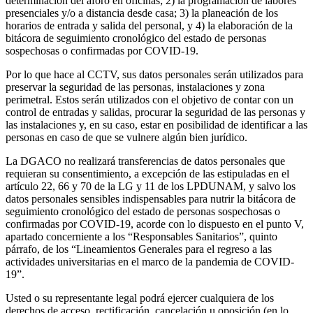
determinación del aforo en oficinas; 2) la programación de labores
presenciales y/o a distancia desde casa; 3) la planeación de los
horarios de entrada y salida del personal, y 4) la elaboración de la
bitácora de seguimiento cronológico del estado de personas
sospechosas o confirmadas por COVID-19.
Por lo que hace al CCTV, sus datos personales serán utilizados para
preservar la seguridad de las personas, instalaciones y zona
perimetral. Estos serán utilizados con el objetivo de contar con un
control de entradas y salidas, procurar la seguridad de las personas y
las instalaciones y, en su caso, estar en posibilidad de identificar a las
personas en caso de que se vulnere algún bien jurídico.
La DGACO no realizará transferencias de datos personales que
requieran su consentimiento, a excepción de las estipuladas en el
artículo 22, 66 y 70 de la LG y 11 de los LPDUNAM, y salvo los
datos personales sensibles indispensables para nutrir la bitácora de
seguimiento cronológico del estado de personas sospechosas o
confirmadas por COVID-19, acorde con lo dispuesto en el punto V,
apartado concerniente a los “Responsables Sanitarios”, quinto
párrafo, de los “Lineamientos Generales para el regreso a las
actividades universitarias en el marco de la pandemia de COVID-
19”.
Usted o su representante legal podrá ejercer cualquiera de los
derechos de acceso, rectificación, cancelación u oposición (en lo