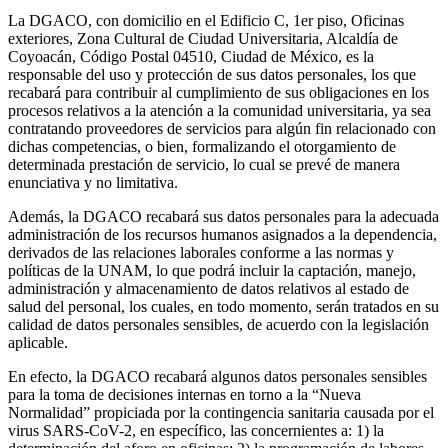
La DGACO, con domicilio en el Edificio C, 1er piso, Oficinas
exteriores, Zona Cultural de Ciudad Universitaria, Alcaldía de
Coyoacán, Código Postal 04510, Ciudad de México, es la
responsable del uso y protección de sus datos personales, los que
recabará para contribuir al cumplimiento de sus obligaciones en los
procesos relativos a la atención a la comunidad universitaria, ya sea
contratando proveedores de servicios para algún fin relacionado con
dichas competencias, o bien, formalizando el otorgamiento de
determinada prestación de servicio, lo cual se prevé de manera
enunciativa y no limitativa.
Además, la DGACO recabará sus datos personales para la adecuada
administración de los recursos humanos asignados a la dependencia,
derivados de las relaciones laborales conforme a las normas y
políticas de la UNAM, lo que podrá incluir la captación, manejo,
administración y almacenamiento de datos relativos al estado de
salud del personal, los cuales, en todo momento, serán tratados en su
calidad de datos personales sensibles, de acuerdo con la legislación
aplicable.
En efecto, la DGACO recabará algunos datos personales sensibles
para la toma de decisiones internas en torno a la “Nueva
Normalidad” propiciada por la contingencia sanitaria causada por el
virus SARS-CoV-2, en específico, las concernientes a: 1) la