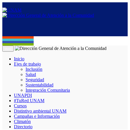
Menú
Inicio
Ejes de trabajo
Inclusión
Salud
Seguridad
Sustentabilidad
Integración Comunitaria
UNAPDI
#TuRed UNAM
Cursos
Distintivo ambiental UNAM
Campañas e Información
Climatón
Directorio