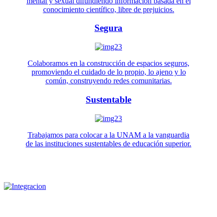
mental y sexual difundiendo información basada en el
conocimiento científico, libre de prejuicios.
Segura
Colaboramos en la construcción de espacios seguros,
promoviendo el cuidado de lo propio, lo ajeno y lo
común, construyendo redes comunitarias.
Sustentable
Trabajamos para colocar a la UNAM a la vanguardia
de las instituciones sustentables de educación superior.