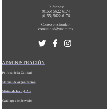
Teléfonos:
(0155) 5622-6174
(0155) 5622-6176
Correo electrónico:
comunidad@unam.mx
ADMINISTRACIÓN
Política de la Calidad
Manual de organización
Misión de las SyUA's
Catálogos de Servicio