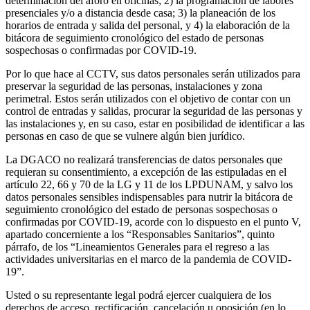
determinación del aforo en oficinas; 2) la programación de labores
presenciales y/o a distancia desde casa; 3) la planeación de los
horarios de entrada y salida del personal, y 4) la elaboración de la
bitácora de seguimiento cronológico del estado de personas
sospechosas o confirmadas por COVID-19.
Por lo que hace al CCTV, sus datos personales serán utilizados para
preservar la seguridad de las personas, instalaciones y zona
perimetral. Estos serán utilizados con el objetivo de contar con un
control de entradas y salidas, procurar la seguridad de las personas y
las instalaciones y, en su caso, estar en posibilidad de identificar a las
personas en caso de que se vulnere algún bien jurídico.
La DGACO no realizará transferencias de datos personales que
requieran su consentimiento, a excepción de las estipuladas en el
artículo 22, 66 y 70 de la LG y 11 de los LPDUNAM, y salvo los
datos personales sensibles indispensables para nutrir la bitácora de
seguimiento cronológico del estado de personas sospechosas o
confirmadas por COVID-19, acorde con lo dispuesto en el punto V,
apartado concerniente a los “Responsables Sanitarios”, quinto
párrafo, de los “Lineamientos Generales para el regreso a las
actividades universitarias en el marco de la pandemia de COVID-
19”.
Usted o su representante legal podrá ejercer cualquiera de los
derechos de acceso, rectificación, cancelación u oposición (en lo