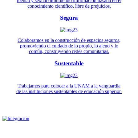
mental y sexual difundiendo información basada en el
conocimiento científico, libre de prejuicios.
Segura
Colaboramos en la construcción de espacios seguros,
promoviendo el cuidado de lo propio, lo ajeno y lo
común, construyendo redes comunitarias.
Sustentable
Trabajamos para colocar a la UNAM a la vanguardia
de las instituciones sustentables de educación superior.