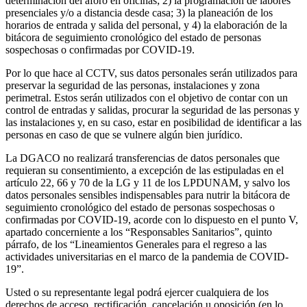
determinación del aforo en oficinas; 2) la programación de labores
presenciales y/o a distancia desde casa; 3) la planeación de los
horarios de entrada y salida del personal, y 4) la elaboración de la
bitácora de seguimiento cronológico del estado de personas
sospechosas o confirmadas por COVID-19.
Por lo que hace al CCTV, sus datos personales serán utilizados para
preservar la seguridad de las personas, instalaciones y zona
perimetral. Estos serán utilizados con el objetivo de contar con un
control de entradas y salidas, procurar la seguridad de las personas y
las instalaciones y, en su caso, estar en posibilidad de identificar a las
personas en caso de que se vulnere algún bien jurídico.
La DGACO no realizará transferencias de datos personales que
requieran su consentimiento, a excepción de las estipuladas en el
artículo 22, 66 y 70 de la LG y 11 de los LPDUNAM, y salvo los
datos personales sensibles indispensables para nutrir la bitácora de
seguimiento cronológico del estado de personas sospechosas o
confirmadas por COVID-19, acorde con lo dispuesto en el punto V,
apartado concerniente a los “Responsables Sanitarios”, quinto
párrafo, de los “Lineamientos Generales para el regreso a las
actividades universitarias en el marco de la pandemia de COVID-
19”.
Usted o su representante legal podrá ejercer cualquiera de los
derechos de acceso, rectificación, cancelación u oposición (en lo