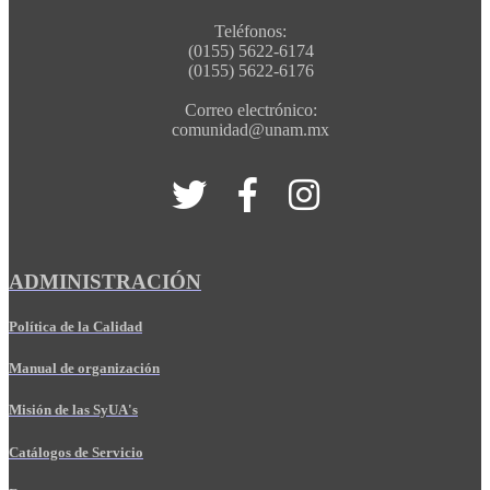
Teléfonos:
(0155) 5622-6174
(0155) 5622-6176
Correo electrónico:
comunidad@unam.mx
ADMINISTRACIÓN
Política de la Calidad
Manual de organización
Misión de las SyUA's
Catálogos de Servicio