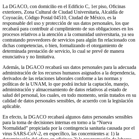
La DGACO, con domicilio en el Edificio C, 1er piso, Oficinas
exteriores, Zona Cultural de Ciudad Universitaria, Alcaldía de
Coyoacán, Código Postal 04510, Ciudad de México, es la
responsable del uso y protección de sus datos personales, los que
recabará para contribuir al cumplimiento de sus obligaciones en los
procesos relativos a la atención a la comunidad universitaria, ya sea
contratando proveedores de servicios para algún fin relacionado con
dichas competencias, o bien, formalizando el otorgamiento de
determinada prestación de servicio, lo cual se prevé de manera
enunciativa y no limitativa.
Además, la DGACO recabará sus datos personales para la adecuada
administración de los recursos humanos asignados a la dependencia,
derivados de las relaciones laborales conforme a las normas y
políticas de la UNAM, lo que podrá incluir la captación, manejo,
administración y almacenamiento de datos relativos al estado de
salud del personal, los cuales, en todo momento, serán tratados en su
calidad de datos personales sensibles, de acuerdo con la legislación
aplicable.
En efecto, la DGACO recabará algunos datos personales sensibles
para la toma de decisiones internas en torno a la “Nueva
Normalidad” propiciada por la contingencia sanitaria causada por el
virus SARS-CoV-2, en específico, las concernientes a: 1) la