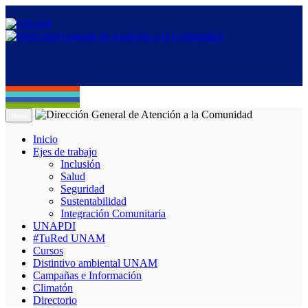
Menú
Inicio
Ejes de trabajo
Inclusión
Salud
Seguridad
Sustentabilidad
Integración Comunitaria
UNAPDI
#TuRed UNAM
Cursos
Distintivo ambiental UNAM
Campañas e Información
Climatón
Directorio