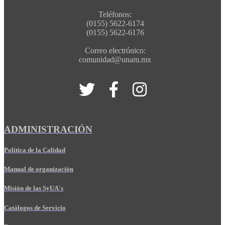
Teléfonos:
(0155) 5622-6174
(0155) 5622-6176
Correo electrónico:
comunidad@unam.mx
ADMINISTRACIÓN
Política de la Calidad
Manual de organización
Misión de las SyUA's
Catálogos de Servicio