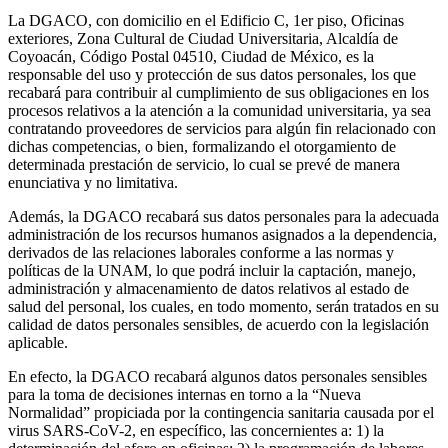
La DGACO, con domicilio en el Edificio C, 1er piso, Oficinas
exteriores, Zona Cultural de Ciudad Universitaria, Alcaldía de
Coyoacán, Código Postal 04510, Ciudad de México, es la
responsable del uso y protección de sus datos personales, los que
recabará para contribuir al cumplimiento de sus obligaciones en los
procesos relativos a la atención a la comunidad universitaria, ya sea
contratando proveedores de servicios para algún fin relacionado con
dichas competencias, o bien, formalizando el otorgamiento de
determinada prestación de servicio, lo cual se prevé de manera
enunciativa y no limitativa.
Además, la DGACO recabará sus datos personales para la adecuada
administración de los recursos humanos asignados a la dependencia,
derivados de las relaciones laborales conforme a las normas y
políticas de la UNAM, lo que podrá incluir la captación, manejo,
administración y almacenamiento de datos relativos al estado de
salud del personal, los cuales, en todo momento, serán tratados en su
calidad de datos personales sensibles, de acuerdo con la legislación
aplicable.
En efecto, la DGACO recabará algunos datos personales sensibles
para la toma de decisiones internas en torno a la “Nueva
Normalidad” propiciada por la contingencia sanitaria causada por el
virus SARS-CoV-2, en específico, las concernientes a: 1) la