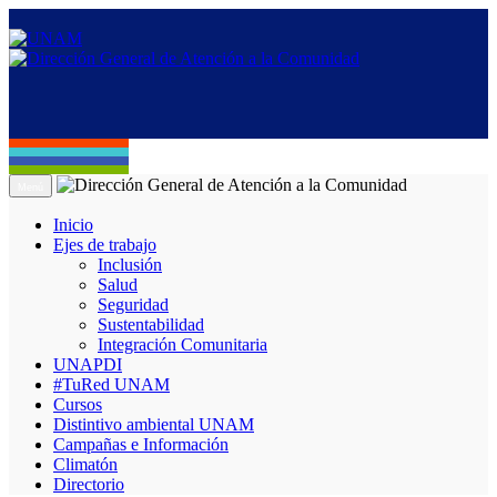
Menú
Inicio
Ejes de trabajo
Inclusión
Salud
Seguridad
Sustentabilidad
Integración Comunitaria
UNAPDI
#TuRed UNAM
Cursos
Distintivo ambiental UNAM
Campañas e Información
Climatón
Directorio