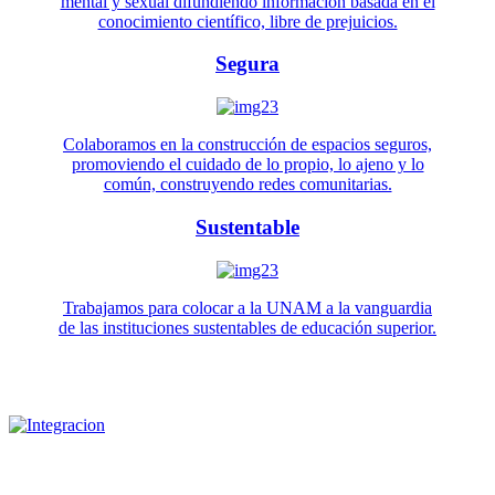
mental y sexual difundiendo información basada en el
conocimiento científico, libre de prejuicios.
Segura
Colaboramos en la construcción de espacios seguros,
promoviendo el cuidado de lo propio, lo ajeno y lo
común, construyendo redes comunitarias.
Sustentable
Trabajamos para colocar a la UNAM a la vanguardia
de las instituciones sustentables de educación superior.