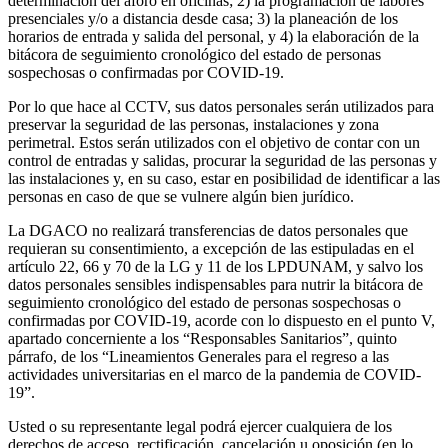
determinación del aforo en oficinas; 2) la programación de labores
presenciales y/o a distancia desde casa; 3) la planeación de los
horarios de entrada y salida del personal, y 4) la elaboración de la
bitácora de seguimiento cronológico del estado de personas
sospechosas o confirmadas por COVID-19.
Por lo que hace al CCTV, sus datos personales serán utilizados para
preservar la seguridad de las personas, instalaciones y zona
perimetral. Estos serán utilizados con el objetivo de contar con un
control de entradas y salidas, procurar la seguridad de las personas y
las instalaciones y, en su caso, estar en posibilidad de identificar a las
personas en caso de que se vulnere algún bien jurídico.
La DGACO no realizará transferencias de datos personales que
requieran su consentimiento, a excepción de las estipuladas en el
artículo 22, 66 y 70 de la LG y 11 de los LPDUNAM, y salvo los
datos personales sensibles indispensables para nutrir la bitácora de
seguimiento cronológico del estado de personas sospechosas o
confirmadas por COVID-19, acorde con lo dispuesto en el punto V,
apartado concerniente a los “Responsables Sanitarios”, quinto
párrafo, de los “Lineamientos Generales para el regreso a las
actividades universitarias en el marco de la pandemia de COVID-
19”.
Usted o su representante legal podrá ejercer cualquiera de los
derechos de acceso, rectificación, cancelación u oposición (en lo