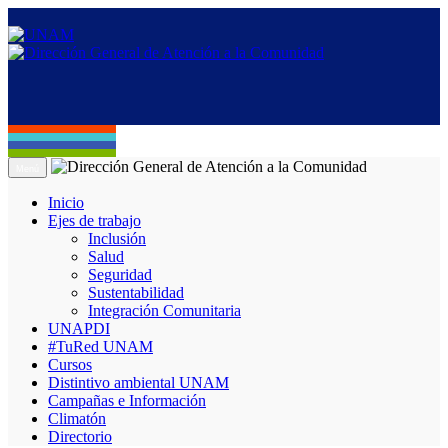
Menú
Inicio
Ejes de trabajo
Inclusión
Salud
Seguridad
Sustentabilidad
Integración Comunitaria
UNAPDI
#TuRed UNAM
Cursos
Distintivo ambiental UNAM
Campañas e Información
Climatón
Directorio