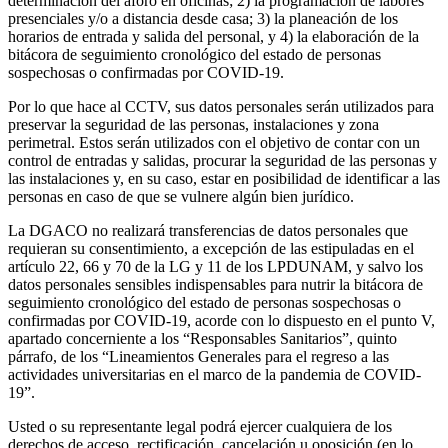
determinación del aforo en oficinas; 2) la programación de labores
presenciales y/o a distancia desde casa; 3) la planeación de los
horarios de entrada y salida del personal, y 4) la elaboración de la
bitácora de seguimiento cronológico del estado de personas
sospechosas o confirmadas por COVID-19.
Por lo que hace al CCTV, sus datos personales serán utilizados para
preservar la seguridad de las personas, instalaciones y zona
perimetral. Estos serán utilizados con el objetivo de contar con un
control de entradas y salidas, procurar la seguridad de las personas y
las instalaciones y, en su caso, estar en posibilidad de identificar a las
personas en caso de que se vulnere algún bien jurídico.
La DGACO no realizará transferencias de datos personales que
requieran su consentimiento, a excepción de las estipuladas en el
artículo 22, 66 y 70 de la LG y 11 de los LPDUNAM, y salvo los
datos personales sensibles indispensables para nutrir la bitácora de
seguimiento cronológico del estado de personas sospechosas o
confirmadas por COVID-19, acorde con lo dispuesto en el punto V,
apartado concerniente a los “Responsables Sanitarios”, quinto
párrafo, de los “Lineamientos Generales para el regreso a las
actividades universitarias en el marco de la pandemia de COVID-
19”.
Usted o su representante legal podrá ejercer cualquiera de los
derechos de acceso, rectificación, cancelación u oposición (en lo