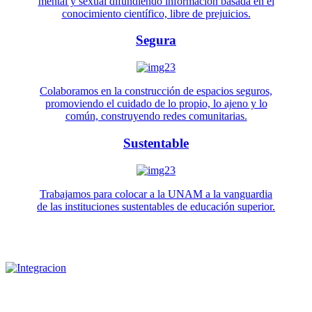
mental y sexual difundiendo información basada en el
conocimiento científico, libre de prejuicios.
Segura
Colaboramos en la construcción de espacios seguros,
promoviendo el cuidado de lo propio, lo ajeno y lo
común, construyendo redes comunitarias.
Sustentable
Trabajamos para colocar a la UNAM a la vanguardia
de las instituciones sustentables de educación superior.