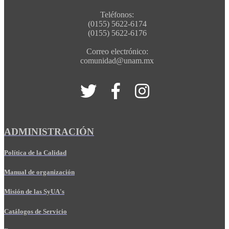
Teléfonos:
(0155) 5622-6174
(0155) 5622-6176
Correo electrónico:
comunidad@unam.mx
ADMINISTRACIÓN
Política de la Calidad
Manual de organización
Misión de las SyUA's
Catálogos de Servicio