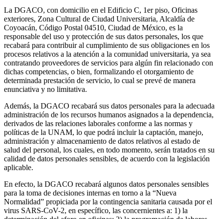
La DGACO, con domicilio en el Edificio C, 1er piso, Oficinas
exteriores, Zona Cultural de Ciudad Universitaria, Alcaldía de
Coyoacán, Código Postal 04510, Ciudad de México, es la
responsable del uso y protección de sus datos personales, los que
recabará para contribuir al cumplimiento de sus obligaciones en los
procesos relativos a la atención a la comunidad universitaria, ya sea
contratando proveedores de servicios para algún fin relacionado con
dichas competencias, o bien, formalizando el otorgamiento de
determinada prestación de servicio, lo cual se prevé de manera
enunciativa y no limitativa.
Además, la DGACO recabará sus datos personales para la adecuada
administración de los recursos humanos asignados a la dependencia,
derivados de las relaciones laborales conforme a las normas y
políticas de la UNAM, lo que podrá incluir la captación, manejo,
administración y almacenamiento de datos relativos al estado de
salud del personal, los cuales, en todo momento, serán tratados en su
calidad de datos personales sensibles, de acuerdo con la legislación
aplicable.
En efecto, la DGACO recabará algunos datos personales sensibles
para la toma de decisiones internas en torno a la “Nueva
Normalidad” propiciada por la contingencia sanitaria causada por el
virus SARS-CoV-2, en específico, las concernientes a: 1) la