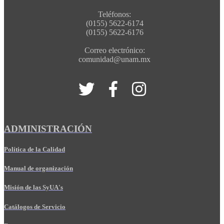
Teléfonos:
(0155) 5622-6174
(0155) 5622-6176
Correo electrónico:
comunidad@unam.mx
ADMINISTRACIÓN
Política de la Calidad
Manual de organización
Misión de las SyUA's
Catálogos de Servicio