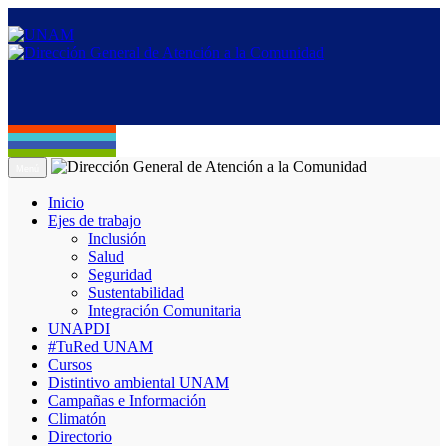
Menú
Inicio
Ejes de trabajo
Inclusión
Salud
Seguridad
Sustentabilidad
Integración Comunitaria
UNAPDI
#TuRed UNAM
Cursos
Distintivo ambiental UNAM
Campañas e Información
Climatón
Directorio