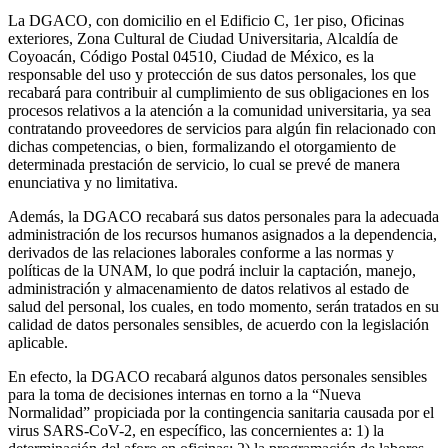
La DGACO, con domicilio en el Edificio C, 1er piso, Oficinas
exteriores, Zona Cultural de Ciudad Universitaria, Alcaldía de
Coyoacán, Código Postal 04510, Ciudad de México, es la
responsable del uso y protección de sus datos personales, los que
recabará para contribuir al cumplimiento de sus obligaciones en los
procesos relativos a la atención a la comunidad universitaria, ya sea
contratando proveedores de servicios para algún fin relacionado con
dichas competencias, o bien, formalizando el otorgamiento de
determinada prestación de servicio, lo cual se prevé de manera
enunciativa y no limitativa.
Además, la DGACO recabará sus datos personales para la adecuada
administración de los recursos humanos asignados a la dependencia,
derivados de las relaciones laborales conforme a las normas y
políticas de la UNAM, lo que podrá incluir la captación, manejo,
administración y almacenamiento de datos relativos al estado de
salud del personal, los cuales, en todo momento, serán tratados en su
calidad de datos personales sensibles, de acuerdo con la legislación
aplicable.
En efecto, la DGACO recabará algunos datos personales sensibles
para la toma de decisiones internas en torno a la “Nueva
Normalidad” propiciada por la contingencia sanitaria causada por el
virus SARS-CoV-2, en específico, las concernientes a: 1) la