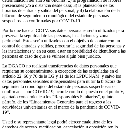
determinación del aforo en oficinas; 2) la programación de labores
presenciales y/o a distancia desde casa; 3) la planeación de los
horarios de entrada y salida del personal, y 4) la elaboración de la
bitácora de seguimiento cronológico del estado de personas
sospechosas o confirmadas por COVID-19.
Por lo que hace al CCTV, sus datos personales serán utilizados para
preservar la seguridad de las personas, instalaciones y zona
perimetral. Estos serán utilizados con el objetivo de contar con un
control de entradas y salidas, procurar la seguridad de las personas y
las instalaciones y, en su caso, estar en posibilidad de identificar a las
personas en caso de que se vulnere algún bien jurídico.
La DGACO no realizará transferencias de datos personales que
requieran su consentimiento, a excepción de las estipuladas en el
artículo 22, 66 y 70 de la LG y 11 de los LPDUNAM, y salvo los
datos personales sensibles indispensables para nutrir la bitácora de
seguimiento cronológico del estado de personas sospechosas o
confirmadas por COVID-19, acorde con lo dispuesto en el punto V,
apartado concerniente a los “Responsables Sanitarios”, quinto
párrafo, de los “Lineamientos Generales para el regreso a las
actividades universitarias en el marco de la pandemia de COVID-
19”.
Usted o su representante legal podrá ejercer cualquiera de los
derechos de acceso, rectificación, cancelación u oposición (en lo