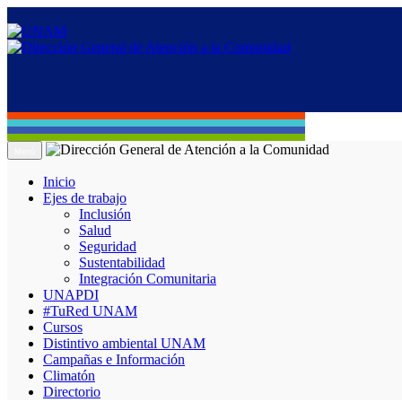
Menú
Inicio
Ejes de trabajo
Inclusión
Salud
Seguridad
Sustentabilidad
Integración Comunitaria
UNAPDI
#TuRed UNAM
Cursos
Distintivo ambiental UNAM
Campañas e Información
Climatón
Directorio