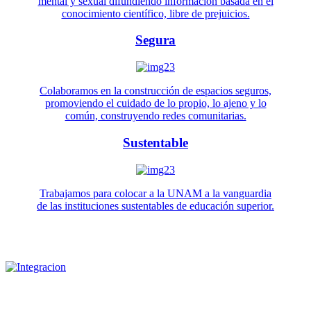
mental y sexual difundiendo información basada en el
conocimiento científico, libre de prejuicios.
Segura
Colaboramos en la construcción de espacios seguros,
promoviendo el cuidado de lo propio, lo ajeno y lo
común, construyendo redes comunitarias.
Sustentable
Trabajamos para colocar a la UNAM a la vanguardia
de las instituciones sustentables de educación superior.