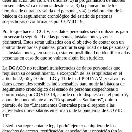
determinación del aforo en oficinas; 2) la programación de labores
presenciales y/o a distancia desde casa; 3) la planeación de los
horarios de entrada y salida del personal, y 4) la elaboración de la
bitácora de seguimiento cronológico del estado de personas
sospechosas o confirmadas por COVID-19.
Por lo que hace al CCTV, sus datos personales serán utilizados para
preservar la seguridad de las personas, instalaciones y zona
perimetral. Estos serán utilizados con el objetivo de contar con un
control de entradas y salidas, procurar la seguridad de las personas y
las instalaciones y, en su caso, estar en posibilidad de identificar a las
personas en caso de que se vulnere algún bien jurídico.
La DGACO no realizará transferencias de datos personales que
requieran su consentimiento, a excepción de las estipuladas en el
artículo 22, 66 y 70 de la LG y 11 de los LPDUNAM, y salvo los
datos personales sensibles indispensables para nutrir la bitácora de
seguimiento cronológico del estado de personas sospechosas o
confirmadas por COVID-19, acorde con lo dispuesto en el punto V,
apartado concerniente a los “Responsables Sanitarios”, quinto
párrafo, de los “Lineamientos Generales para el regreso a las
actividades universitarias en el marco de la pandemia de COVID-
19”.
Usted o su representante legal podrá ejercer cualquiera de los
derechos de acceso, rectificación, cancelación u oposición (en lo