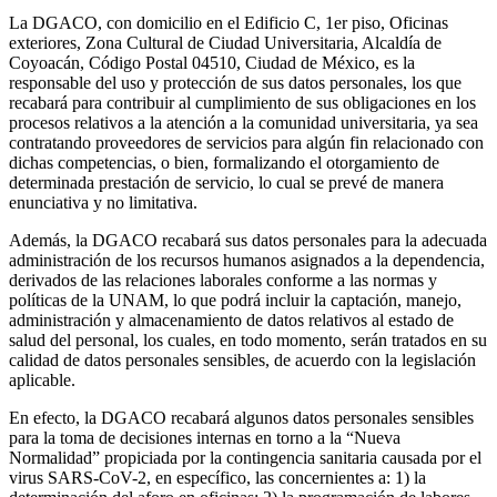
La DGACO, con domicilio en el Edificio C, 1er piso, Oficinas
exteriores, Zona Cultural de Ciudad Universitaria, Alcaldía de
Coyoacán, Código Postal 04510, Ciudad de México, es la
responsable del uso y protección de sus datos personales, los que
recabará para contribuir al cumplimiento de sus obligaciones en los
procesos relativos a la atención a la comunidad universitaria, ya sea
contratando proveedores de servicios para algún fin relacionado con
dichas competencias, o bien, formalizando el otorgamiento de
determinada prestación de servicio, lo cual se prevé de manera
enunciativa y no limitativa.
Además, la DGACO recabará sus datos personales para la adecuada
administración de los recursos humanos asignados a la dependencia,
derivados de las relaciones laborales conforme a las normas y
políticas de la UNAM, lo que podrá incluir la captación, manejo,
administración y almacenamiento de datos relativos al estado de
salud del personal, los cuales, en todo momento, serán tratados en su
calidad de datos personales sensibles, de acuerdo con la legislación
aplicable.
En efecto, la DGACO recabará algunos datos personales sensibles
para la toma de decisiones internas en torno a la “Nueva
Normalidad” propiciada por la contingencia sanitaria causada por el
virus SARS-CoV-2, en específico, las concernientes a: 1) la