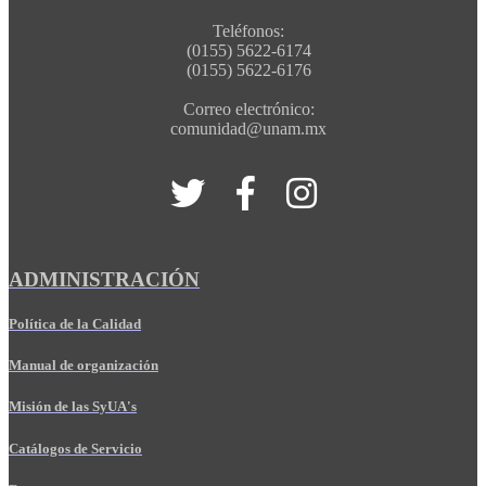
Teléfonos:
(0155) 5622-6174
(0155) 5622-6176
Correo electrónico:
comunidad@unam.mx
ADMINISTRACIÓN
Política de la Calidad
Manual de organización
Misión de las SyUA's
Catálogos de Servicio