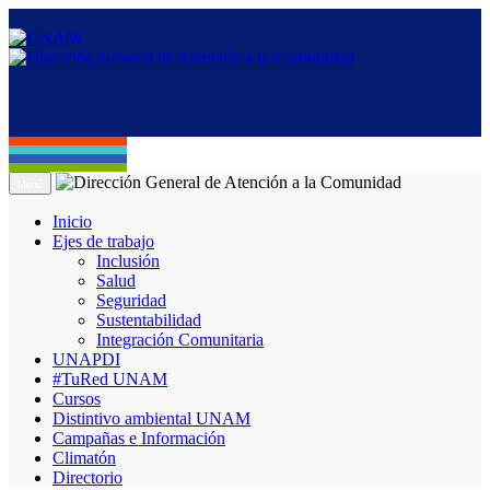
Menú
Inicio
Ejes de trabajo
Inclusión
Salud
Seguridad
Sustentabilidad
Integración Comunitaria
UNAPDI
#TuRed UNAM
Cursos
Distintivo ambiental UNAM
Campañas e Información
Climatón
Directorio