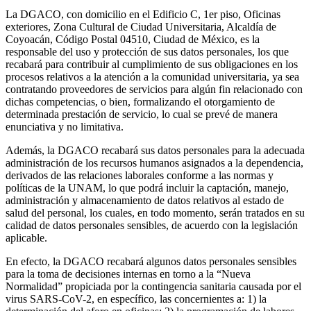
La DGACO, con domicilio en el Edificio C, 1er piso, Oficinas
exteriores, Zona Cultural de Ciudad Universitaria, Alcaldía de
Coyoacán, Código Postal 04510, Ciudad de México, es la
responsable del uso y protección de sus datos personales, los que
recabará para contribuir al cumplimiento de sus obligaciones en los
procesos relativos a la atención a la comunidad universitaria, ya sea
contratando proveedores de servicios para algún fin relacionado con
dichas competencias, o bien, formalizando el otorgamiento de
determinada prestación de servicio, lo cual se prevé de manera
enunciativa y no limitativa.
Además, la DGACO recabará sus datos personales para la adecuada
administración de los recursos humanos asignados a la dependencia,
derivados de las relaciones laborales conforme a las normas y
políticas de la UNAM, lo que podrá incluir la captación, manejo,
administración y almacenamiento de datos relativos al estado de
salud del personal, los cuales, en todo momento, serán tratados en su
calidad de datos personales sensibles, de acuerdo con la legislación
aplicable.
En efecto, la DGACO recabará algunos datos personales sensibles
para la toma de decisiones internas en torno a la “Nueva
Normalidad” propiciada por la contingencia sanitaria causada por el
virus SARS-CoV-2, en específico, las concernientes a: 1) la