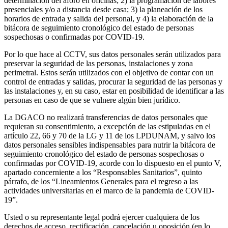
determinación del aforo en oficinas; 2) la programación de labores
presenciales y/o a distancia desde casa; 3) la planeación de los
horarios de entrada y salida del personal, y 4) la elaboración de la
bitácora de seguimiento cronológico del estado de personas
sospechosas o confirmadas por COVID-19.
Por lo que hace al CCTV, sus datos personales serán utilizados para
preservar la seguridad de las personas, instalaciones y zona
perimetral. Estos serán utilizados con el objetivo de contar con un
control de entradas y salidas, procurar la seguridad de las personas y
las instalaciones y, en su caso, estar en posibilidad de identificar a las
personas en caso de que se vulnere algún bien jurídico.
La DGACO no realizará transferencias de datos personales que
requieran su consentimiento, a excepción de las estipuladas en el
artículo 22, 66 y 70 de la LG y 11 de los LPDUNAM, y salvo los
datos personales sensibles indispensables para nutrir la bitácora de
seguimiento cronológico del estado de personas sospechosas o
confirmadas por COVID-19, acorde con lo dispuesto en el punto V,
apartado concerniente a los “Responsables Sanitarios”, quinto
párrafo, de los “Lineamientos Generales para el regreso a las
actividades universitarias en el marco de la pandemia de COVID-
19”.
Usted o su representante legal podrá ejercer cualquiera de los
derechos de acceso, rectificación, cancelación u oposición (en lo