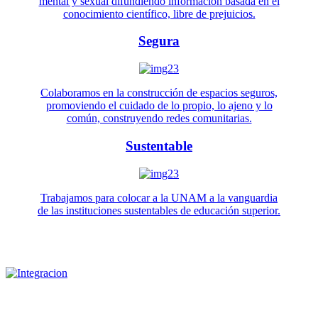
mental y sexual difundiendo información basada en el
conocimiento científico, libre de prejuicios.
Segura
Colaboramos en la construcción de espacios seguros,
promoviendo el cuidado de lo propio, lo ajeno y lo
común, construyendo redes comunitarias.
Sustentable
Trabajamos para colocar a la UNAM a la vanguardia
de las instituciones sustentables de educación superior.