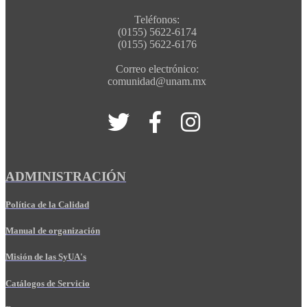
Teléfonos:
(0155) 5622-6174
(0155) 5622-6176
Correo electrónico:
comunidad@unam.mx
ADMINISTRACIÓN
Política de la Calidad
Manual de organización
Misión de las SyUA's
Catálogos de Servicio