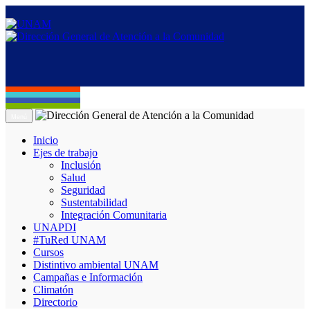
Menú
Inicio
Ejes de trabajo
Inclusión
Salud
Seguridad
Sustentabilidad
Integración Comunitaria
UNAPDI
#TuRed UNAM
Cursos
Distintivo ambiental UNAM
Campañas e Información
Climatón
Directorio