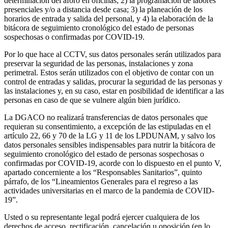
determinación del aforo en oficinas; 2) la programación de labores
presenciales y/o a distancia desde casa; 3) la planeación de los
horarios de entrada y salida del personal, y 4) la elaboración de la
bitácora de seguimiento cronológico del estado de personas
sospechosas o confirmadas por COVID-19.
Por lo que hace al CCTV, sus datos personales serán utilizados para
preservar la seguridad de las personas, instalaciones y zona
perimetral. Estos serán utilizados con el objetivo de contar con un
control de entradas y salidas, procurar la seguridad de las personas y
las instalaciones y, en su caso, estar en posibilidad de identificar a las
personas en caso de que se vulnere algún bien jurídico.
La DGACO no realizará transferencias de datos personales que
requieran su consentimiento, a excepción de las estipuladas en el
artículo 22, 66 y 70 de la LG y 11 de los LPDUNAM, y salvo los
datos personales sensibles indispensables para nutrir la bitácora de
seguimiento cronológico del estado de personas sospechosas o
confirmadas por COVID-19, acorde con lo dispuesto en el punto V,
apartado concerniente a los “Responsables Sanitarios”, quinto
párrafo, de los “Lineamientos Generales para el regreso a las
actividades universitarias en el marco de la pandemia de COVID-
19”.
Usted o su representante legal podrá ejercer cualquiera de los
derechos de acceso, rectificación, cancelación u oposición (en lo