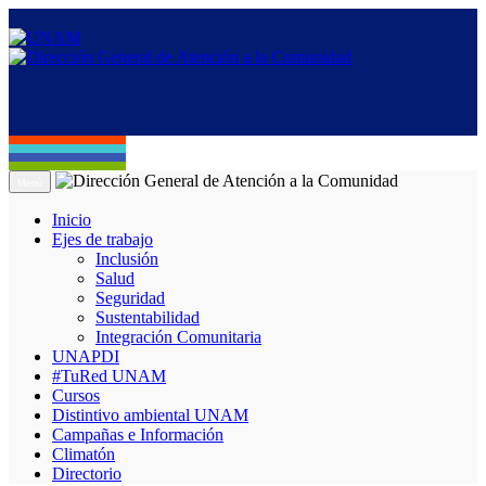
Menú
Inicio
Ejes de trabajo
Inclusión
Salud
Seguridad
Sustentabilidad
Integración Comunitaria
UNAPDI
#TuRed UNAM
Cursos
Distintivo ambiental UNAM
Campañas e Información
Climatón
Directorio