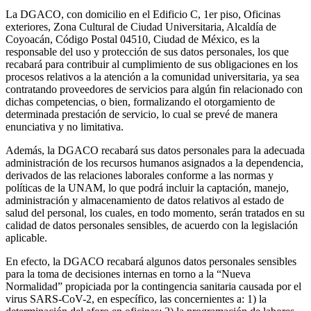
La DGACO, con domicilio en el Edificio C, 1er piso, Oficinas
exteriores, Zona Cultural de Ciudad Universitaria, Alcaldía de
Coyoacán, Código Postal 04510, Ciudad de México, es la
responsable del uso y protección de sus datos personales, los que
recabará para contribuir al cumplimiento de sus obligaciones en los
procesos relativos a la atención a la comunidad universitaria, ya sea
contratando proveedores de servicios para algún fin relacionado con
dichas competencias, o bien, formalizando el otorgamiento de
determinada prestación de servicio, lo cual se prevé de manera
enunciativa y no limitativa.
Además, la DGACO recabará sus datos personales para la adecuada
administración de los recursos humanos asignados a la dependencia,
derivados de las relaciones laborales conforme a las normas y
políticas de la UNAM, lo que podrá incluir la captación, manejo,
administración y almacenamiento de datos relativos al estado de
salud del personal, los cuales, en todo momento, serán tratados en su
calidad de datos personales sensibles, de acuerdo con la legislación
aplicable.
En efecto, la DGACO recabará algunos datos personales sensibles
para la toma de decisiones internas en torno a la “Nueva
Normalidad” propiciada por la contingencia sanitaria causada por el
virus SARS-CoV-2, en específico, las concernientes a: 1) la