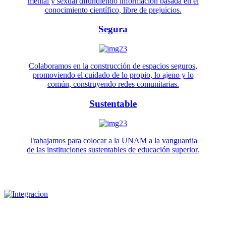
mental y sexual difundiendo información basada en el
conocimiento científico, libre de prejuicios.
Segura
Colaboramos en la construcción de espacios seguros,
promoviendo el cuidado de lo propio, lo ajeno y lo
común, construyendo redes comunitarias.
Sustentable
Trabajamos para colocar a la UNAM a la vanguardia
de las instituciones sustentables de educación superior.