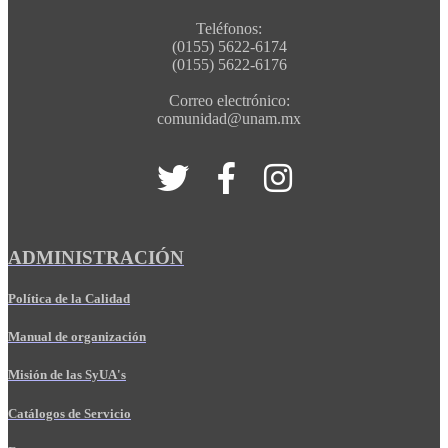
Teléfonos:
(0155) 5622-6174
(0155) 5622-6176
Correo electrónico:
comunidad@unam.mx
ADMINISTRACIÓN
Política de la Calidad
Manual de organización
Misión de las SyUA's
Catálogos de Servicio