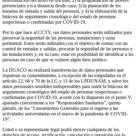
determinación del aforo en oficinas; 2) la programación de labores
presenciales y/o a distancia desde casa; 3) la planeación de los
horarios de entrada y salida del personal, y 4) la elaboración de la
bitácora de seguimiento cronológico del estado de personas
sospechosas o confirmadas por COVID-19.
Por lo que hace al CCTV, sus datos personales serán utilizados para
preservar la seguridad de las personas, instalaciones y zona
perimetral. Estos serán utilizados con el objetivo de contar con un
control de entradas y salidas, procurar la seguridad de las personas y
las instalaciones y, en su caso, estar en posibilidad de identificar a las
personas en caso de que se vulnere algún bien jurídico.
La DGACO no realizará transferencias de datos personales que
requieran su consentimiento, a excepción de las estipuladas en el
artículo 22, 66 y 70 de la LG y 11 de los LPDUNAM, y salvo los
datos personales sensibles indispensables para nutrir la bitácora de
seguimiento cronológico del estado de personas sospechosas o
confirmadas por COVID-19, acorde con lo dispuesto en el punto V,
apartado concerniente a los “Responsables Sanitarios”, quinto
párrafo, de los “Lineamientos Generales para el regreso a las
actividades universitarias en el marco de la pandemia de COVID-
19”.
Usted o su representante legal podrá ejercer cualquiera de los
derechos de acceso, rectificación, cancelación u oposición (en lo