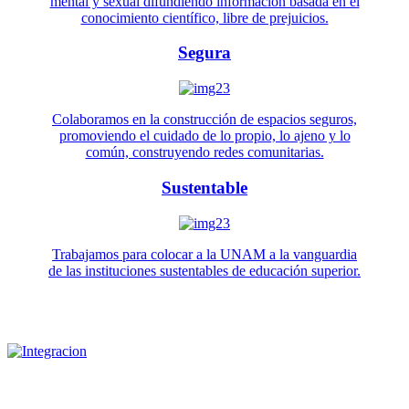
mental y sexual difundiendo información basada en el
conocimiento científico, libre de prejuicios.
Segura
Colaboramos en la construcción de espacios seguros,
promoviendo el cuidado de lo propio, lo ajeno y lo
común, construyendo redes comunitarias.
Sustentable
Trabajamos para colocar a la UNAM a la vanguardia
de las instituciones sustentables de educación superior.