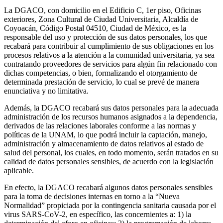
La DGACO, con domicilio en el Edificio C, 1er piso, Oficinas
exteriores, Zona Cultural de Ciudad Universitaria, Alcaldía de
Coyoacán, Código Postal 04510, Ciudad de México, es la
responsable del uso y protección de sus datos personales, los que
recabará para contribuir al cumplimiento de sus obligaciones en los
procesos relativos a la atención a la comunidad universitaria, ya sea
contratando proveedores de servicios para algún fin relacionado con
dichas competencias, o bien, formalizando el otorgamiento de
determinada prestación de servicio, lo cual se prevé de manera
enunciativa y no limitativa.
Además, la DGACO recabará sus datos personales para la adecuada
administración de los recursos humanos asignados a la dependencia,
derivados de las relaciones laborales conforme a las normas y
políticas de la UNAM, lo que podrá incluir la captación, manejo,
administración y almacenamiento de datos relativos al estado de
salud del personal, los cuales, en todo momento, serán tratados en su
calidad de datos personales sensibles, de acuerdo con la legislación
aplicable.
En efecto, la DGACO recabará algunos datos personales sensibles
para la toma de decisiones internas en torno a la “Nueva
Normalidad” propiciada por la contingencia sanitaria causada por el
virus SARS-CoV-2, en específico, las concernientes a: 1) la