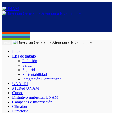
Menú
Inicio
Ejes de trabajo
Inclusión
Salud
Seguridad
Sustentabilidad
Integración Comunitaria
UNAPDI
#TuRed UNAM
Cursos
Distintivo ambiental UNAM
Campañas e Información
Climatón
Directorio