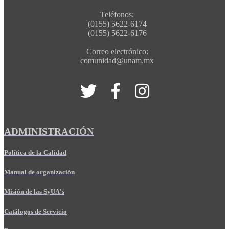
Teléfonos:
(0155) 5622-6174
(0155) 5622-6176
Correo electrónico:
comunidad@unam.mx
ADMINISTRACIÓN
Política de la Calidad
Manual de organización
Misión de las SyUA's
Catálogos de Servicio