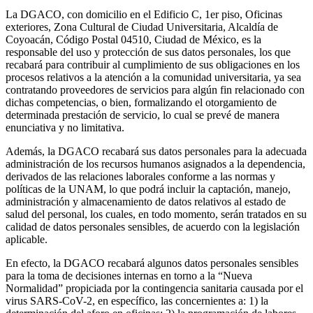
La DGACO, con domicilio en el Edificio C, 1er piso, Oficinas
exteriores, Zona Cultural de Ciudad Universitaria, Alcaldía de
Coyoacán, Código Postal 04510, Ciudad de México, es la
responsable del uso y protección de sus datos personales, los que
recabará para contribuir al cumplimiento de sus obligaciones en los
procesos relativos a la atención a la comunidad universitaria, ya sea
contratando proveedores de servicios para algún fin relacionado con
dichas competencias, o bien, formalizando el otorgamiento de
determinada prestación de servicio, lo cual se prevé de manera
enunciativa y no limitativa.
Además, la DGACO recabará sus datos personales para la adecuada
administración de los recursos humanos asignados a la dependencia,
derivados de las relaciones laborales conforme a las normas y
políticas de la UNAM, lo que podrá incluir la captación, manejo,
administración y almacenamiento de datos relativos al estado de
salud del personal, los cuales, en todo momento, serán tratados en su
calidad de datos personales sensibles, de acuerdo con la legislación
aplicable.
En efecto, la DGACO recabará algunos datos personales sensibles
para la toma de decisiones internas en torno a la “Nueva
Normalidad” propiciada por la contingencia sanitaria causada por el
virus SARS-CoV-2, en específico, las concernientes a: 1) la