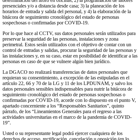
determinación del aforo en oficinas; 2) la programación de labores
presenciales y/o a distancia desde casa; 3) la planeación de los
horarios de entrada y salida del personal, y 4) la elaboración de la
bitácora de seguimiento cronológico del estado de personas
sospechosas o confirmadas por COVID-19.
Por lo que hace al CCTV, sus datos personales serán utilizados para
preservar la seguridad de las personas, instalaciones y zona
perimetral. Estos serán utilizados con el objetivo de contar con un
control de entradas y salidas, procurar la seguridad de las personas y
las instalaciones y, en su caso, estar en posibilidad de identificar a las
personas en caso de que se vulnere algún bien jurídico.
La DGACO no realizará transferencias de datos personales que
requieran su consentimiento, a excepción de las estipuladas en el
artículo 22, 66 y 70 de la LG y 11 de los LPDUNAM, y salvo los
datos personales sensibles indispensables para nutrir la bitácora de
seguimiento cronológico del estado de personas sospechosas o
confirmadas por COVID-19, acorde con lo dispuesto en el punto V,
apartado concerniente a los “Responsables Sanitarios”, quinto
párrafo, de los “Lineamientos Generales para el regreso a las
actividades universitarias en el marco de la pandemia de COVID-
19”.
Usted o su representante legal podrá ejercer cualquiera de los
derechos de acceso, rectificación, cancelación u oposición (en lo