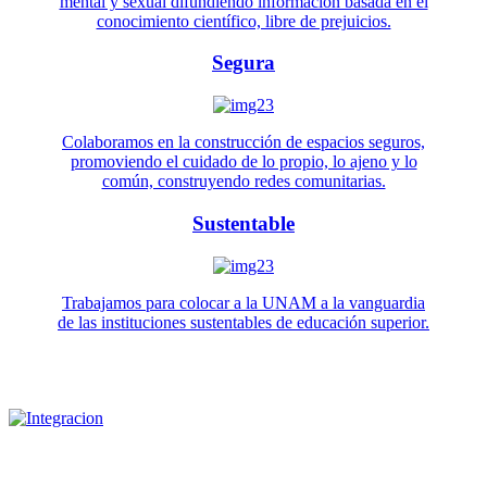
mental y sexual difundiendo información basada en el
conocimiento científico, libre de prejuicios.
Segura
Colaboramos en la construcción de espacios seguros,
promoviendo el cuidado de lo propio, lo ajeno y lo
común, construyendo redes comunitarias.
Sustentable
Trabajamos para colocar a la UNAM a la vanguardia
de las instituciones sustentables de educación superior.