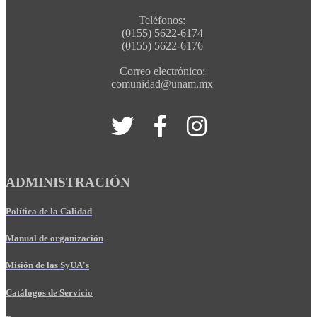
Teléfonos:
(0155) 5622-6174
(0155) 5622-6176
Correo electrónico:
comunidad@unam.mx
ADMINISTRACIÓN
Política de la Calidad
Manual de organización
Misión de las SyUA's
Catálogos de Servicio