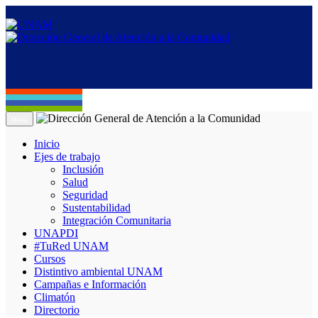
Menú
Inicio
Ejes de trabajo
Inclusión
Salud
Seguridad
Sustentabilidad
Integración Comunitaria
UNAPDI
#TuRed UNAM
Cursos
Distintivo ambiental UNAM
Campañas e Información
Climatón
Directorio