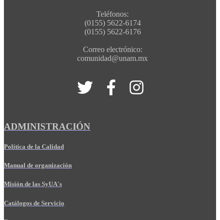
Teléfonos:
(0155) 5622-6174
(0155) 5622-6176
Correo electrónico:
comunidad@unam.mx
ADMINISTRACIÓN
Política de la Calidad
Manual de organización
Misión de las SyUA's
Catálogos de Servicio