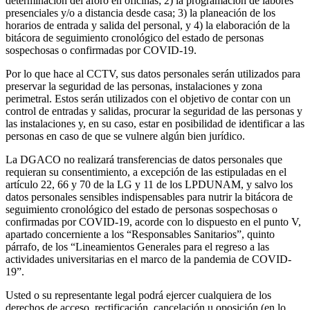
determinación del aforo en oficinas; 2) la programación de labores
presenciales y/o a distancia desde casa; 3) la planeación de los
horarios de entrada y salida del personal, y 4) la elaboración de la
bitácora de seguimiento cronológico del estado de personas
sospechosas o confirmadas por COVID-19.
Por lo que hace al CCTV, sus datos personales serán utilizados para
preservar la seguridad de las personas, instalaciones y zona
perimetral. Estos serán utilizados con el objetivo de contar con un
control de entradas y salidas, procurar la seguridad de las personas y
las instalaciones y, en su caso, estar en posibilidad de identificar a las
personas en caso de que se vulnere algún bien jurídico.
La DGACO no realizará transferencias de datos personales que
requieran su consentimiento, a excepción de las estipuladas en el
artículo 22, 66 y 70 de la LG y 11 de los LPDUNAM, y salvo los
datos personales sensibles indispensables para nutrir la bitácora de
seguimiento cronológico del estado de personas sospechosas o
confirmadas por COVID-19, acorde con lo dispuesto en el punto V,
apartado concerniente a los “Responsables Sanitarios”, quinto
párrafo, de los “Lineamientos Generales para el regreso a las
actividades universitarias en el marco de la pandemia de COVID-
19”.
Usted o su representante legal podrá ejercer cualquiera de los
derechos de acceso, rectificación, cancelación u oposición (en lo