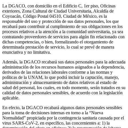
La DGACO, con domicilio en el Edificio C, 1er piso, Oficinas
exteriores, Zona Cultural de Ciudad Universitaria, Alcaldía de
Coyoacán, Código Postal 04510, Ciudad de México, es la
responsable del uso y protección de sus datos personales, los que
recabará para contribuir al cumplimiento de sus obligaciones en los
procesos relativos a la atención a la comunidad universitaria, ya sea
contratando proveedores de servicios para algún fin relacionado con
dichas competencias, o bien, formalizando el otorgamiento de
determinada prestación de servicio, lo cual se prevé de manera
enunciativa y no limitativa.
Además, la DGACO recabará sus datos personales para la adecuada
administración de los recursos humanos asignados a la dependencia,
derivados de las relaciones laborales conforme a las normas y
políticas de la UNAM, lo que podrá incluir la captación, manejo,
administración y almacenamiento de datos relativos al estado de
salud del personal, los cuales, en todo momento, serán tratados en su
calidad de datos personales sensibles, de acuerdo con la legislación
aplicable.
En efecto, la DGACO recabará algunos datos personales sensibles
para la toma de decisiones internas en torno a la “Nueva
Normalidad” propiciada por la contingencia sanitaria causada por el
virus SARS-CoV-2, en específico, las concernientes a: 1) la