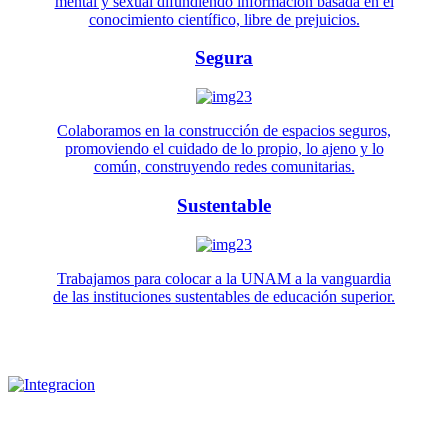
mental y sexual difundiendo información basada en el
conocimiento científico, libre de prejuicios.
Segura
Colaboramos en la construcción de espacios seguros,
promoviendo el cuidado de lo propio, lo ajeno y lo
común, construyendo redes comunitarias.
Sustentable
Trabajamos para colocar a la UNAM a la vanguardia
de las instituciones sustentables de educación superior.