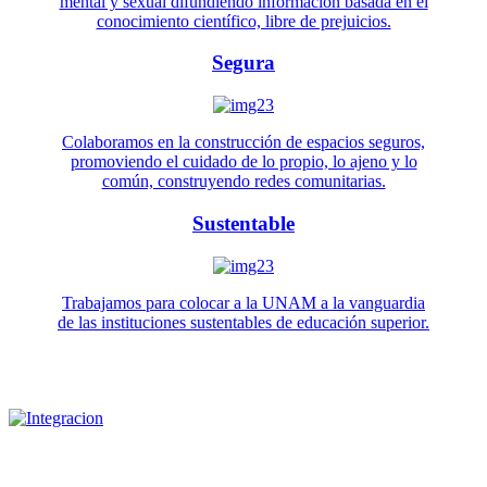
mental y sexual difundiendo información basada en el
conocimiento científico, libre de prejuicios.
Segura
Colaboramos en la construcción de espacios seguros,
promoviendo el cuidado de lo propio, lo ajeno y lo
común, construyendo redes comunitarias.
Sustentable
Trabajamos para colocar a la UNAM a la vanguardia
de las instituciones sustentables de educación superior.