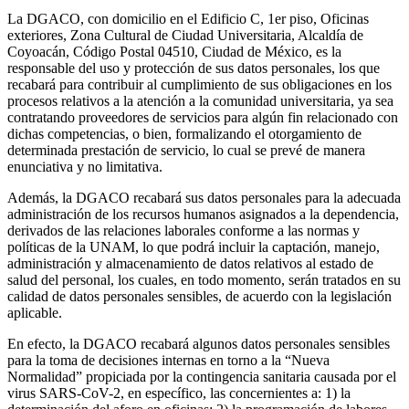
La DGACO, con domicilio en el Edificio C, 1er piso, Oficinas
exteriores, Zona Cultural de Ciudad Universitaria, Alcaldía de
Coyoacán, Código Postal 04510, Ciudad de México, es la
responsable del uso y protección de sus datos personales, los que
recabará para contribuir al cumplimiento de sus obligaciones en los
procesos relativos a la atención a la comunidad universitaria, ya sea
contratando proveedores de servicios para algún fin relacionado con
dichas competencias, o bien, formalizando el otorgamiento de
determinada prestación de servicio, lo cual se prevé de manera
enunciativa y no limitativa.
Además, la DGACO recabará sus datos personales para la adecuada
administración de los recursos humanos asignados a la dependencia,
derivados de las relaciones laborales conforme a las normas y
políticas de la UNAM, lo que podrá incluir la captación, manejo,
administración y almacenamiento de datos relativos al estado de
salud del personal, los cuales, en todo momento, serán tratados en su
calidad de datos personales sensibles, de acuerdo con la legislación
aplicable.
En efecto, la DGACO recabará algunos datos personales sensibles
para la toma de decisiones internas en torno a la “Nueva
Normalidad” propiciada por la contingencia sanitaria causada por el
virus SARS-CoV-2, en específico, las concernientes a: 1) la