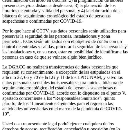
determinación del aforo en oficinas; 2) la programación de labores
presenciales y/o a distancia desde casa; 3) la planeación de los
horarios de entrada y salida del personal, y 4) la elaboración de la
bitácora de seguimiento cronológico del estado de personas
sospechosas o confirmadas por COVID-19.
Por lo que hace al CCTV, sus datos personales serán utilizados para
preservar la seguridad de las personas, instalaciones y zona
perimetral. Estos serán utilizados con el objetivo de contar con un
control de entradas y salidas, procurar la seguridad de las personas y
las instalaciones y, en su caso, estar en posibilidad de identificar a las
personas en caso de que se vulnere algún bien jurídico.
La DGACO no realizará transferencias de datos personales que
requieran su consentimiento, a excepción de las estipuladas en el
artículo 22, 66 y 70 de la LG y 11 de los LPDUNAM, y salvo los
datos personales sensibles indispensables para nutrir la bitácora de
seguimiento cronológico del estado de personas sospechosas o
confirmadas por COVID-19, acorde con lo dispuesto en el punto V,
apartado concerniente a los “Responsables Sanitarios”, quinto
párrafo, de los “Lineamientos Generales para el regreso a las
actividades universitarias en el marco de la pandemia de COVID-
19”.
Usted o su representante legal podrá ejercer cualquiera de los
derechos de acceso, rectificación, cancelación u oposición (en lo