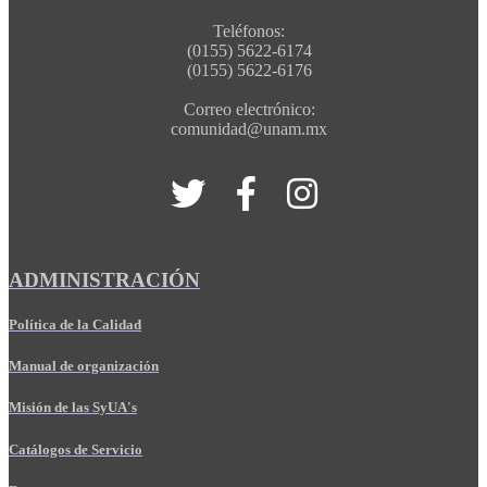
Teléfonos:
(0155) 5622-6174
(0155) 5622-6176
Correo electrónico:
comunidad@unam.mx
ADMINISTRACIÓN
Política de la Calidad
Manual de organización
Misión de las SyUA's
Catálogos de Servicio