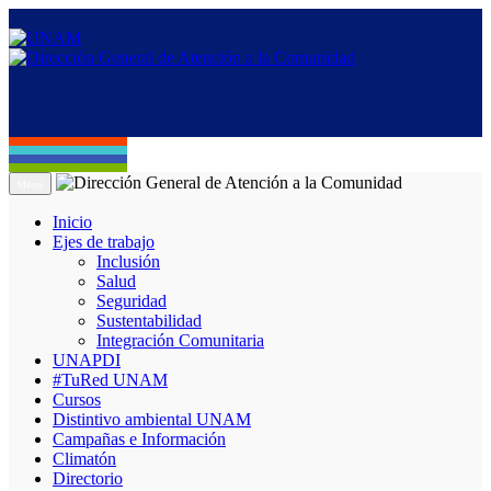
Menú
Inicio
Ejes de trabajo
Inclusión
Salud
Seguridad
Sustentabilidad
Integración Comunitaria
UNAPDI
#TuRed UNAM
Cursos
Distintivo ambiental UNAM
Campañas e Información
Climatón
Directorio