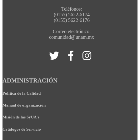
Teléfonos:
(0155) 5622-6174
(0155) 5622-6176
Correo electrónico:
comunidad@unam.mx
ADMINISTRACIÓN
Política de la Calidad
Manual de organización
Misión de las SyUA's
Catálogos de Servicio