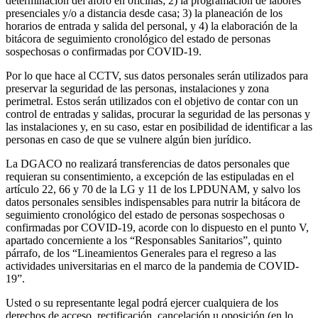
determinación del aforo en oficinas; 2) la programación de labores
presenciales y/o a distancia desde casa; 3) la planeación de los
horarios de entrada y salida del personal, y 4) la elaboración de la
bitácora de seguimiento cronológico del estado de personas
sospechosas o confirmadas por COVID-19.
Por lo que hace al CCTV, sus datos personales serán utilizados para
preservar la seguridad de las personas, instalaciones y zona
perimetral. Estos serán utilizados con el objetivo de contar con un
control de entradas y salidas, procurar la seguridad de las personas y
las instalaciones y, en su caso, estar en posibilidad de identificar a las
personas en caso de que se vulnere algún bien jurídico.
La DGACO no realizará transferencias de datos personales que
requieran su consentimiento, a excepción de las estipuladas en el
artículo 22, 66 y 70 de la LG y 11 de los LPDUNAM, y salvo los
datos personales sensibles indispensables para nutrir la bitácora de
seguimiento cronológico del estado de personas sospechosas o
confirmadas por COVID-19, acorde con lo dispuesto en el punto V,
apartado concerniente a los “Responsables Sanitarios”, quinto
párrafo, de los “Lineamientos Generales para el regreso a las
actividades universitarias en el marco de la pandemia de COVID-
19”.
Usted o su representante legal podrá ejercer cualquiera de los
derechos de acceso, rectificación, cancelación u oposición (en lo