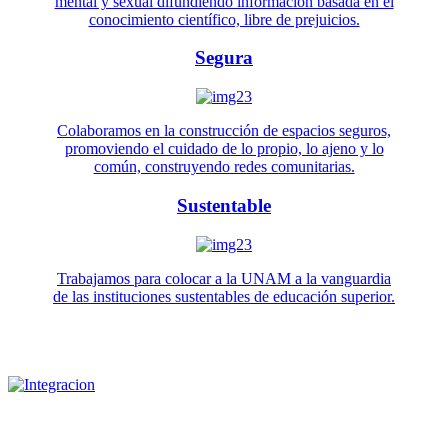
mental y sexual difundiendo información basada en el
conocimiento científico, libre de prejuicios.
Segura
Colaboramos en la construcción de espacios seguros,
promoviendo el cuidado de lo propio, lo ajeno y lo
común, construyendo redes comunitarias.
Sustentable
Trabajamos para colocar a la UNAM a la vanguardia
de las instituciones sustentables de educación superior.