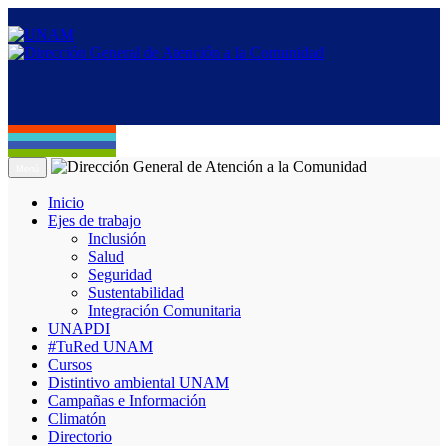
Menú
Inicio
Ejes de trabajo
Inclusión
Salud
Seguridad
Sustentabilidad
Integración Comunitaria
UNAPDI
#TuRed UNAM
Cursos
Distintivo ambiental UNAM
Campañas e Información
Climatón
Directorio