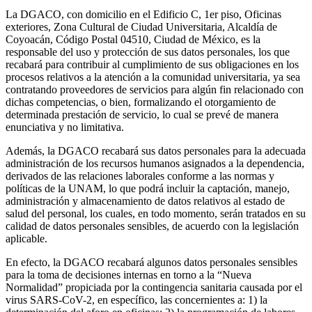
La DGACO, con domicilio en el Edificio C, 1er piso, Oficinas
exteriores, Zona Cultural de Ciudad Universitaria, Alcaldía de
Coyoacán, Código Postal 04510, Ciudad de México, es la
responsable del uso y protección de sus datos personales, los que
recabará para contribuir al cumplimiento de sus obligaciones en los
procesos relativos a la atención a la comunidad universitaria, ya sea
contratando proveedores de servicios para algún fin relacionado con
dichas competencias, o bien, formalizando el otorgamiento de
determinada prestación de servicio, lo cual se prevé de manera
enunciativa y no limitativa.
Además, la DGACO recabará sus datos personales para la adecuada
administración de los recursos humanos asignados a la dependencia,
derivados de las relaciones laborales conforme a las normas y
políticas de la UNAM, lo que podrá incluir la captación, manejo,
administración y almacenamiento de datos relativos al estado de
salud del personal, los cuales, en todo momento, serán tratados en su
calidad de datos personales sensibles, de acuerdo con la legislación
aplicable.
En efecto, la DGACO recabará algunos datos personales sensibles
para la toma de decisiones internas en torno a la “Nueva
Normalidad” propiciada por la contingencia sanitaria causada por el
virus SARS-CoV-2, en específico, las concernientes a: 1) la