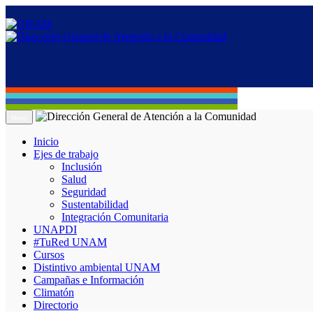
Menú
Inicio
Ejes de trabajo
Inclusión
Salud
Seguridad
Sustentabilidad
Integración Comunitaria
UNAPDI
#TuRed UNAM
Cursos
Distintivo ambiental UNAM
Campañas e Información
Climatón
Directorio