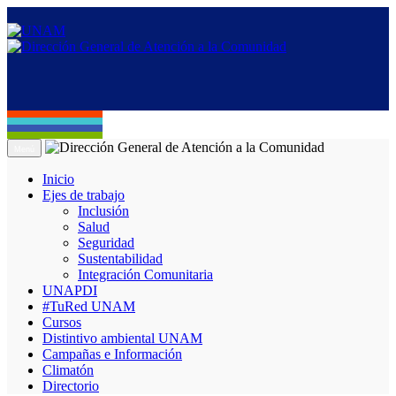
Menú
Inicio
Ejes de trabajo
Inclusión
Salud
Seguridad
Sustentabilidad
Integración Comunitaria
UNAPDI
#TuRed UNAM
Cursos
Distintivo ambiental UNAM
Campañas e Información
Climatón
Directorio