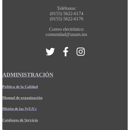
Teléfonos:
(0155) 5622-6174
(0155) 5622-6176
Correo electrónico:
comunidad@unam.mx
ADMINISTRACIÓN
Política de la Calidad
Manual de organización
Misión de las SyUA's
Catálogos de Servicio