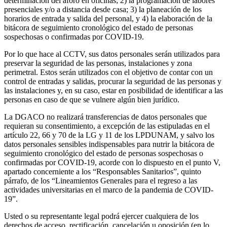
determinación del aforo en oficinas; 2) la programación de labores
presenciales y/o a distancia desde casa; 3) la planeación de los
horarios de entrada y salida del personal, y 4) la elaboración de la
bitácora de seguimiento cronológico del estado de personas
sospechosas o confirmadas por COVID-19.
Por lo que hace al CCTV, sus datos personales serán utilizados para
preservar la seguridad de las personas, instalaciones y zona
perimetral. Estos serán utilizados con el objetivo de contar con un
control de entradas y salidas, procurar la seguridad de las personas y
las instalaciones y, en su caso, estar en posibilidad de identificar a las
personas en caso de que se vulnere algún bien jurídico.
La DGACO no realizará transferencias de datos personales que
requieran su consentimiento, a excepción de las estipuladas en el
artículo 22, 66 y 70 de la LG y 11 de los LPDUNAM, y salvo los
datos personales sensibles indispensables para nutrir la bitácora de
seguimiento cronológico del estado de personas sospechosas o
confirmadas por COVID-19, acorde con lo dispuesto en el punto V,
apartado concerniente a los “Responsables Sanitarios”, quinto
párrafo, de los “Lineamientos Generales para el regreso a las
actividades universitarias en el marco de la pandemia de COVID-
19”.
Usted o su representante legal podrá ejercer cualquiera de los
derechos de acceso, rectificación, cancelación u oposición (en lo