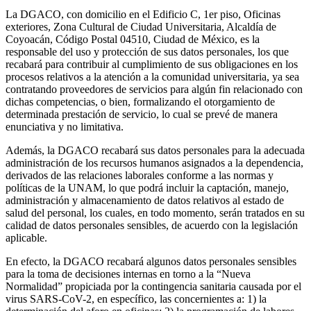
La DGACO, con domicilio en el Edificio C, 1er piso, Oficinas
exteriores, Zona Cultural de Ciudad Universitaria, Alcaldía de
Coyoacán, Código Postal 04510, Ciudad de México, es la
responsable del uso y protección de sus datos personales, los que
recabará para contribuir al cumplimiento de sus obligaciones en los
procesos relativos a la atención a la comunidad universitaria, ya sea
contratando proveedores de servicios para algún fin relacionado con
dichas competencias, o bien, formalizando el otorgamiento de
determinada prestación de servicio, lo cual se prevé de manera
enunciativa y no limitativa.
Además, la DGACO recabará sus datos personales para la adecuada
administración de los recursos humanos asignados a la dependencia,
derivados de las relaciones laborales conforme a las normas y
políticas de la UNAM, lo que podrá incluir la captación, manejo,
administración y almacenamiento de datos relativos al estado de
salud del personal, los cuales, en todo momento, serán tratados en su
calidad de datos personales sensibles, de acuerdo con la legislación
aplicable.
En efecto, la DGACO recabará algunos datos personales sensibles
para la toma de decisiones internas en torno a la “Nueva
Normalidad” propiciada por la contingencia sanitaria causada por el
virus SARS-CoV-2, en específico, las concernientes a: 1) la