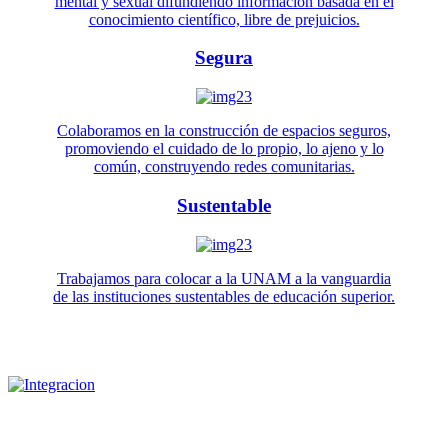
mental y sexual difundiendo información basada en el
conocimiento científico, libre de prejuicios.
Segura
Colaboramos en la construcción de espacios seguros,
promoviendo el cuidado de lo propio, lo ajeno y lo
común, construyendo redes comunitarias.
Sustentable
Trabajamos para colocar a la UNAM a la vanguardia
de las instituciones sustentables de educación superior.