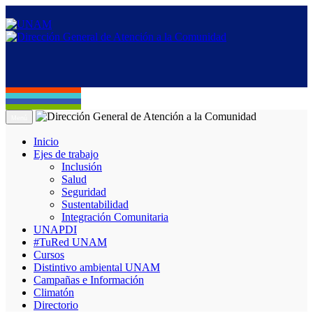
Menú
Inicio
Ejes de trabajo
Inclusión
Salud
Seguridad
Sustentabilidad
Integración Comunitaria
UNAPDI
#TuRed UNAM
Cursos
Distintivo ambiental UNAM
Campañas e Información
Climatón
Directorio