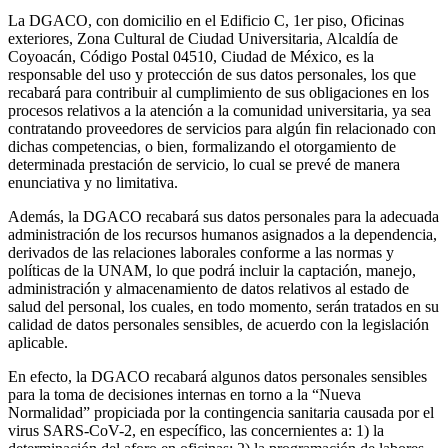
La DGACO, con domicilio en el Edificio C, 1er piso, Oficinas
exteriores, Zona Cultural de Ciudad Universitaria, Alcaldía de
Coyoacán, Código Postal 04510, Ciudad de México, es la
responsable del uso y protección de sus datos personales, los que
recabará para contribuir al cumplimiento de sus obligaciones en los
procesos relativos a la atención a la comunidad universitaria, ya sea
contratando proveedores de servicios para algún fin relacionado con
dichas competencias, o bien, formalizando el otorgamiento de
determinada prestación de servicio, lo cual se prevé de manera
enunciativa y no limitativa.
Además, la DGACO recabará sus datos personales para la adecuada
administración de los recursos humanos asignados a la dependencia,
derivados de las relaciones laborales conforme a las normas y
políticas de la UNAM, lo que podrá incluir la captación, manejo,
administración y almacenamiento de datos relativos al estado de
salud del personal, los cuales, en todo momento, serán tratados en su
calidad de datos personales sensibles, de acuerdo con la legislación
aplicable.
En efecto, la DGACO recabará algunos datos personales sensibles
para la toma de decisiones internas en torno a la “Nueva
Normalidad” propiciada por la contingencia sanitaria causada por el
virus SARS-CoV-2, en específico, las concernientes a: 1) la