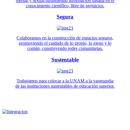
mental y sexual difundiendo información basada en el
conocimiento científico, libre de prejuicios.
Segura
Colaboramos en la construcción de espacios seguros,
promoviendo el cuidado de lo propio, lo ajeno y lo
común, construyendo redes comunitarias.
Sustentable
Trabajamos para colocar a la UNAM a la vanguardia
de las instituciones sustentables de educación superior.