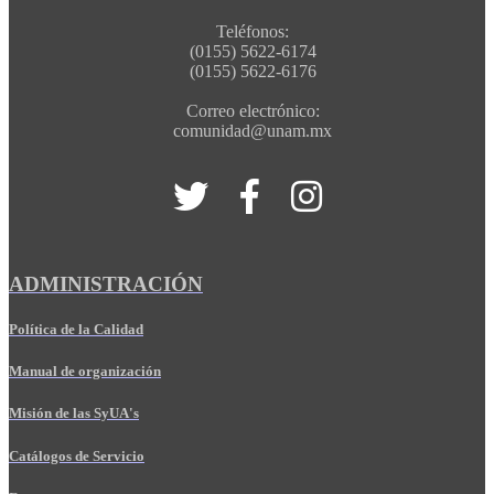
Teléfonos:
(0155) 5622-6174
(0155) 5622-6176
Correo electrónico:
comunidad@unam.mx
ADMINISTRACIÓN
Política de la Calidad
Manual de organización
Misión de las SyUA's
Catálogos de Servicio