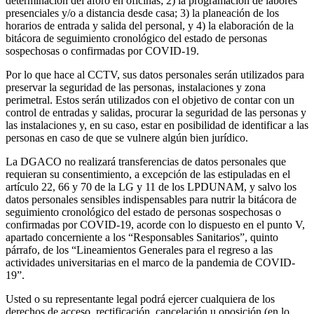
determinación del aforo en oficinas; 2) la programación de labores
presenciales y/o a distancia desde casa; 3) la planeación de los
horarios de entrada y salida del personal, y 4) la elaboración de la
bitácora de seguimiento cronológico del estado de personas
sospechosas o confirmadas por COVID-19.
Por lo que hace al CCTV, sus datos personales serán utilizados para
preservar la seguridad de las personas, instalaciones y zona
perimetral. Estos serán utilizados con el objetivo de contar con un
control de entradas y salidas, procurar la seguridad de las personas y
las instalaciones y, en su caso, estar en posibilidad de identificar a las
personas en caso de que se vulnere algún bien jurídico.
La DGACO no realizará transferencias de datos personales que
requieran su consentimiento, a excepción de las estipuladas en el
artículo 22, 66 y 70 de la LG y 11 de los LPDUNAM, y salvo los
datos personales sensibles indispensables para nutrir la bitácora de
seguimiento cronológico del estado de personas sospechosas o
confirmadas por COVID-19, acorde con lo dispuesto en el punto V,
apartado concerniente a los “Responsables Sanitarios”, quinto
párrafo, de los “Lineamientos Generales para el regreso a las
actividades universitarias en el marco de la pandemia de COVID-
19”.
Usted o su representante legal podrá ejercer cualquiera de los
derechos de acceso, rectificación, cancelación u oposición (en lo