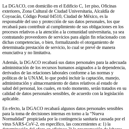
La DGACO, con domicilio en el Edificio C, 1er piso, Oficinas
exteriores, Zona Cultural de Ciudad Universitaria, Alcaldía de
Coyoacán, Código Postal 04510, Ciudad de México, es la
responsable del uso y protección de sus datos personales, los que
recabará para contribuir al cumplimiento de sus obligaciones en los
procesos relativos a la atención a la comunidad universitaria, ya sea
contratando proveedores de servicios para algún fin relacionado con
dichas competencias, o bien, formalizando el otorgamiento de
determinada prestación de servicio, lo cual se prevé de manera
enunciativa y no limitativa.
Además, la DGACO recabará sus datos personales para la adecuada
administración de los recursos humanos asignados a la dependencia,
derivados de las relaciones laborales conforme a las normas y
políticas de la UNAM, lo que podrá incluir la captación, manejo,
administración y almacenamiento de datos relativos al estado de
salud del personal, los cuales, en todo momento, serán tratados en su
calidad de datos personales sensibles, de acuerdo con la legislación
aplicable.
En efecto, la DGACO recabará algunos datos personales sensibles
para la toma de decisiones internas en torno a la “Nueva
Normalidad” propiciada por la contingencia sanitaria causada por el
virus SARS-CoV-2, en específico, las concernientes a: 1) la