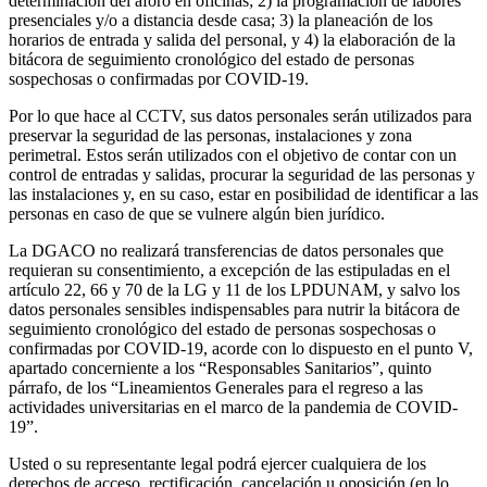
determinación del aforo en oficinas; 2) la programación de labores
presenciales y/o a distancia desde casa; 3) la planeación de los
horarios de entrada y salida del personal, y 4) la elaboración de la
bitácora de seguimiento cronológico del estado de personas
sospechosas o confirmadas por COVID-19.
Por lo que hace al CCTV, sus datos personales serán utilizados para
preservar la seguridad de las personas, instalaciones y zona
perimetral. Estos serán utilizados con el objetivo de contar con un
control de entradas y salidas, procurar la seguridad de las personas y
las instalaciones y, en su caso, estar en posibilidad de identificar a las
personas en caso de que se vulnere algún bien jurídico.
La DGACO no realizará transferencias de datos personales que
requieran su consentimiento, a excepción de las estipuladas en el
artículo 22, 66 y 70 de la LG y 11 de los LPDUNAM, y salvo los
datos personales sensibles indispensables para nutrir la bitácora de
seguimiento cronológico del estado de personas sospechosas o
confirmadas por COVID-19, acorde con lo dispuesto en el punto V,
apartado concerniente a los “Responsables Sanitarios”, quinto
párrafo, de los “Lineamientos Generales para el regreso a las
actividades universitarias en el marco de la pandemia de COVID-
19”.
Usted o su representante legal podrá ejercer cualquiera de los
derechos de acceso, rectificación, cancelación u oposición (en lo