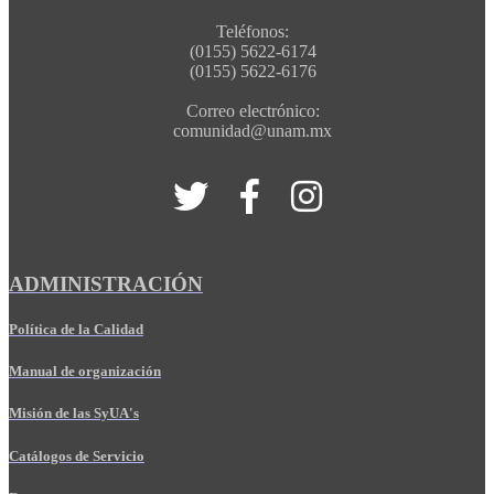
Teléfonos:
(0155) 5622-6174
(0155) 5622-6176
Correo electrónico:
comunidad@unam.mx
ADMINISTRACIÓN
Política de la Calidad
Manual de organización
Misión de las SyUA's
Catálogos de Servicio