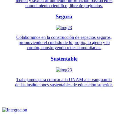
mental y sexual difundiendo información basada en el
conocimiento científico, libre de prejuicios.
Segura
Colaboramos en la construcción de espacios seguros,
promoviendo el cuidado de lo propio, lo ajeno y lo
común, construyendo redes comunitarias.
Sustentable
Trabajamos para colocar a la UNAM a la vanguardia
de las instituciones sustentables de educación superior.