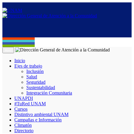
Menú
Inicio
Ejes de trabajo
Inclusión
Salud
Seguridad
Sustentabilidad
Integración Comunitaria
UNAPDI
#TuRed UNAM
Cursos
Distintivo ambiental UNAM
Campañas e Información
Climatón
Directorio