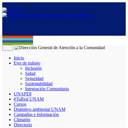
Menú
Inicio
Ejes de trabajo
Inclusión
Salud
Seguridad
Sustentabilidad
Integración Comunitaria
UNAPDI
#TuRed UNAM
Cursos
Distintivo ambiental UNAM
Campañas e Información
Climatón
Directorio