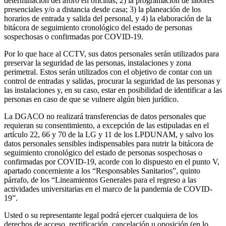
determinación del aforo en oficinas; 2) la programación de labores
presenciales y/o a distancia desde casa; 3) la planeación de los
horarios de entrada y salida del personal, y 4) la elaboración de la
bitácora de seguimiento cronológico del estado de personas
sospechosas o confirmadas por COVID-19.
Por lo que hace al CCTV, sus datos personales serán utilizados para
preservar la seguridad de las personas, instalaciones y zona
perimetral. Estos serán utilizados con el objetivo de contar con un
control de entradas y salidas, procurar la seguridad de las personas y
las instalaciones y, en su caso, estar en posibilidad de identificar a las
personas en caso de que se vulnere algún bien jurídico.
La DGACO no realizará transferencias de datos personales que
requieran su consentimiento, a excepción de las estipuladas en el
artículo 22, 66 y 70 de la LG y 11 de los LPDUNAM, y salvo los
datos personales sensibles indispensables para nutrir la bitácora de
seguimiento cronológico del estado de personas sospechosas o
confirmadas por COVID-19, acorde con lo dispuesto en el punto V,
apartado concerniente a los “Responsables Sanitarios”, quinto
párrafo, de los “Lineamientos Generales para el regreso a las
actividades universitarias en el marco de la pandemia de COVID-
19”.
Usted o su representante legal podrá ejercer cualquiera de los
derechos de acceso, rectificación, cancelación u oposición (en lo