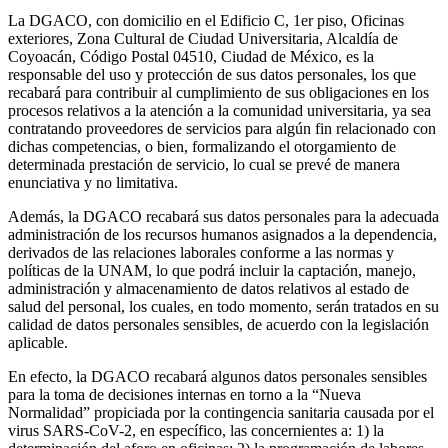
La DGACO, con domicilio en el Edificio C, 1er piso, Oficinas
exteriores, Zona Cultural de Ciudad Universitaria, Alcaldía de
Coyoacán, Código Postal 04510, Ciudad de México, es la
responsable del uso y protección de sus datos personales, los que
recabará para contribuir al cumplimiento de sus obligaciones en los
procesos relativos a la atención a la comunidad universitaria, ya sea
contratando proveedores de servicios para algún fin relacionado con
dichas competencias, o bien, formalizando el otorgamiento de
determinada prestación de servicio, lo cual se prevé de manera
enunciativa y no limitativa.
Además, la DGACO recabará sus datos personales para la adecuada
administración de los recursos humanos asignados a la dependencia,
derivados de las relaciones laborales conforme a las normas y
políticas de la UNAM, lo que podrá incluir la captación, manejo,
administración y almacenamiento de datos relativos al estado de
salud del personal, los cuales, en todo momento, serán tratados en su
calidad de datos personales sensibles, de acuerdo con la legislación
aplicable.
En efecto, la DGACO recabará algunos datos personales sensibles
para la toma de decisiones internas en torno a la “Nueva
Normalidad” propiciada por la contingencia sanitaria causada por el
virus SARS-CoV-2, en específico, las concernientes a: 1) la