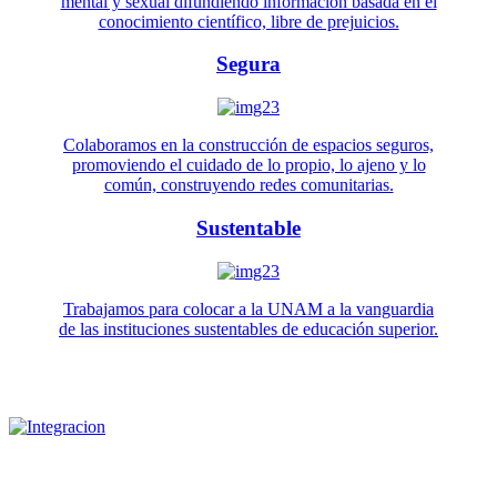
mental y sexual difundiendo información basada en el
conocimiento científico, libre de prejuicios.
Segura
Colaboramos en la construcción de espacios seguros,
promoviendo el cuidado de lo propio, lo ajeno y lo
común, construyendo redes comunitarias.
Sustentable
Trabajamos para colocar a la UNAM a la vanguardia
de las instituciones sustentables de educación superior.