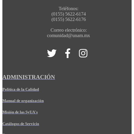
Teléfonos:
(0155) 5622-6174
(0155) 5622-6176
Correo electrónico:
comunidad@unam.mx
ADMINISTRACIÓN
Política de la Calidad
Manual de organización
Misión de las SyUA's
Catálogos de Servicio