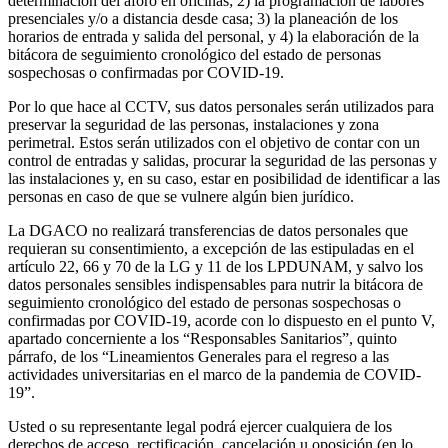
determinación del aforo en oficinas; 2) la programación de labores
presenciales y/o a distancia desde casa; 3) la planeación de los
horarios de entrada y salida del personal, y 4) la elaboración de la
bitácora de seguimiento cronológico del estado de personas
sospechosas o confirmadas por COVID-19.
Por lo que hace al CCTV, sus datos personales serán utilizados para
preservar la seguridad de las personas, instalaciones y zona
perimetral. Estos serán utilizados con el objetivo de contar con un
control de entradas y salidas, procurar la seguridad de las personas y
las instalaciones y, en su caso, estar en posibilidad de identificar a las
personas en caso de que se vulnere algún bien jurídico.
La DGACO no realizará transferencias de datos personales que
requieran su consentimiento, a excepción de las estipuladas en el
artículo 22, 66 y 70 de la LG y 11 de los LPDUNAM, y salvo los
datos personales sensibles indispensables para nutrir la bitácora de
seguimiento cronológico del estado de personas sospechosas o
confirmadas por COVID-19, acorde con lo dispuesto en el punto V,
apartado concerniente a los “Responsables Sanitarios”, quinto
párrafo, de los “Lineamientos Generales para el regreso a las
actividades universitarias en el marco de la pandemia de COVID-
19”.
Usted o su representante legal podrá ejercer cualquiera de los
derechos de acceso, rectificación, cancelación u oposición (en lo