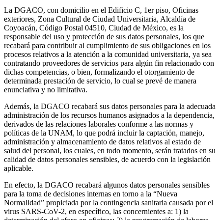
La DGACO, con domicilio en el Edificio C, 1er piso, Oficinas
exteriores, Zona Cultural de Ciudad Universitaria, Alcaldía de
Coyoacán, Código Postal 04510, Ciudad de México, es la
responsable del uso y protección de sus datos personales, los que
recabará para contribuir al cumplimiento de sus obligaciones en los
procesos relativos a la atención a la comunidad universitaria, ya sea
contratando proveedores de servicios para algún fin relacionado con
dichas competencias, o bien, formalizando el otorgamiento de
determinada prestación de servicio, lo cual se prevé de manera
enunciativa y no limitativa.
Además, la DGACO recabará sus datos personales para la adecuada
administración de los recursos humanos asignados a la dependencia,
derivados de las relaciones laborales conforme a las normas y
políticas de la UNAM, lo que podrá incluir la captación, manejo,
administración y almacenamiento de datos relativos al estado de
salud del personal, los cuales, en todo momento, serán tratados en su
calidad de datos personales sensibles, de acuerdo con la legislación
aplicable.
En efecto, la DGACO recabará algunos datos personales sensibles
para la toma de decisiones internas en torno a la “Nueva
Normalidad” propiciada por la contingencia sanitaria causada por el
virus SARS-CoV-2, en específico, las concernientes a: 1) la