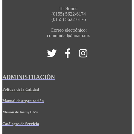
Teléfonos:
(0155) 5622-6174
(0155) 5622-6176
Correo electrónico:
comunidad@unam.mx
ADMINISTRACIÓN
Política de la Calidad
Manual de organización
Misión de las SyUA's
Catálogos de Servicio