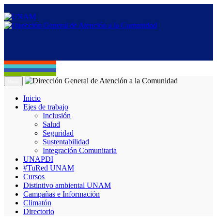
Menú
Inicio
Ejes de trabajo
Inclusión
Salud
Seguridad
Sustentabilidad
Integración Comunitaria
UNAPDI
#TuRed UNAM
Cursos
Distintivo ambiental UNAM
Campañas e Información
Climatón
Directorio