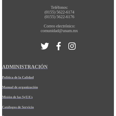
Teléfonos:
(0155) 5622-6174
(0155) 5622-6176
Correo electrónico:
comunidad@unam.mx
ADMINISTRACIÓN
Política de la Calidad
Manual de organización
Misión de las SyUA's
Catálogos de Servicio