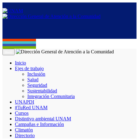
Menú
Inicio
Ejes de trabajo
Inclusión
Salud
Seguridad
Sustentabilidad
Integración Comunitaria
UNAPDI
#TuRed UNAM
Cursos
Distintivo ambiental UNAM
Campañas e Información
Climatón
Directorio