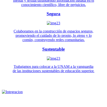
mental y sexual difundiendo información basada en el
conocimiento científico, libre de prejuicios.
Segura
Colaboramos en la construcción de espacios seguros,
promoviendo el cuidado de lo propio, lo ajeno y lo
común, construyendo redes comunitarias.
Sustentable
Trabajamos para colocar a la UNAM a la vanguardia
de las instituciones sustentables de educación superior.