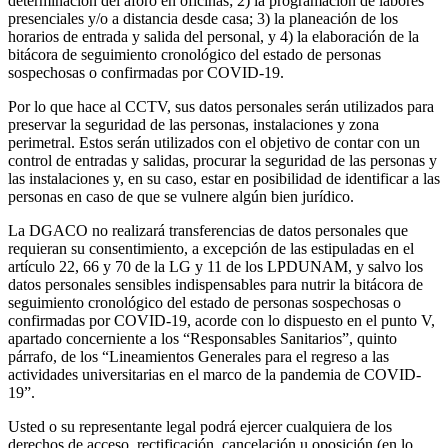
determinación del aforo en oficinas; 2) la programación de labores
presenciales y/o a distancia desde casa; 3) la planeación de los
horarios de entrada y salida del personal, y 4) la elaboración de la
bitácora de seguimiento cronológico del estado de personas
sospechosas o confirmadas por COVID-19.
Por lo que hace al CCTV, sus datos personales serán utilizados para
preservar la seguridad de las personas, instalaciones y zona
perimetral. Estos serán utilizados con el objetivo de contar con un
control de entradas y salidas, procurar la seguridad de las personas y
las instalaciones y, en su caso, estar en posibilidad de identificar a las
personas en caso de que se vulnere algún bien jurídico.
La DGACO no realizará transferencias de datos personales que
requieran su consentimiento, a excepción de las estipuladas en el
artículo 22, 66 y 70 de la LG y 11 de los LPDUNAM, y salvo los
datos personales sensibles indispensables para nutrir la bitácora de
seguimiento cronológico del estado de personas sospechosas o
confirmadas por COVID-19, acorde con lo dispuesto en el punto V,
apartado concerniente a los “Responsables Sanitarios”, quinto
párrafo, de los “Lineamientos Generales para el regreso a las
actividades universitarias en el marco de la pandemia de COVID-
19”.
Usted o su representante legal podrá ejercer cualquiera de los
derechos de acceso, rectificación, cancelación u oposición (en lo