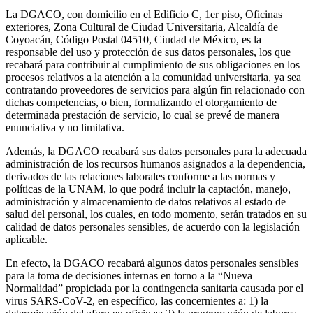
La DGACO, con domicilio en el Edificio C, 1er piso, Oficinas
exteriores, Zona Cultural de Ciudad Universitaria, Alcaldía de
Coyoacán, Código Postal 04510, Ciudad de México, es la
responsable del uso y protección de sus datos personales, los que
recabará para contribuir al cumplimiento de sus obligaciones en los
procesos relativos a la atención a la comunidad universitaria, ya sea
contratando proveedores de servicios para algún fin relacionado con
dichas competencias, o bien, formalizando el otorgamiento de
determinada prestación de servicio, lo cual se prevé de manera
enunciativa y no limitativa.
Además, la DGACO recabará sus datos personales para la adecuada
administración de los recursos humanos asignados a la dependencia,
derivados de las relaciones laborales conforme a las normas y
políticas de la UNAM, lo que podrá incluir la captación, manejo,
administración y almacenamiento de datos relativos al estado de
salud del personal, los cuales, en todo momento, serán tratados en su
calidad de datos personales sensibles, de acuerdo con la legislación
aplicable.
En efecto, la DGACO recabará algunos datos personales sensibles
para la toma de decisiones internas en torno a la “Nueva
Normalidad” propiciada por la contingencia sanitaria causada por el
virus SARS-CoV-2, en específico, las concernientes a: 1) la