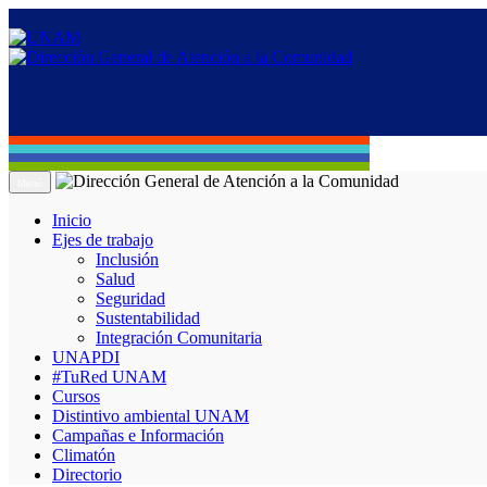
Menú
Inicio
Ejes de trabajo
Inclusión
Salud
Seguridad
Sustentabilidad
Integración Comunitaria
UNAPDI
#TuRed UNAM
Cursos
Distintivo ambiental UNAM
Campañas e Información
Climatón
Directorio