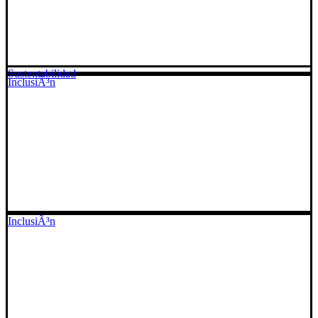
Sustentabilidad
InclusiÃ³n
InclusiÃ³n