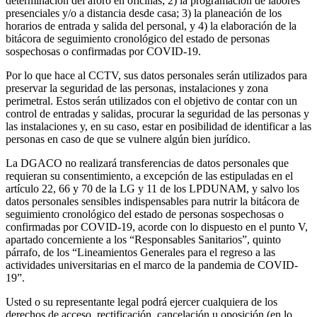
determinación del aforo en oficinas; 2) la programación de labores
presenciales y/o a distancia desde casa; 3) la planeación de los
horarios de entrada y salida del personal, y 4) la elaboración de la
bitácora de seguimiento cronológico del estado de personas
sospechosas o confirmadas por COVID-19.
Por lo que hace al CCTV, sus datos personales serán utilizados para
preservar la seguridad de las personas, instalaciones y zona
perimetral. Estos serán utilizados con el objetivo de contar con un
control de entradas y salidas, procurar la seguridad de las personas y
las instalaciones y, en su caso, estar en posibilidad de identificar a las
personas en caso de que se vulnere algún bien jurídico.
La DGACO no realizará transferencias de datos personales que
requieran su consentimiento, a excepción de las estipuladas en el
artículo 22, 66 y 70 de la LG y 11 de los LPDUNAM, y salvo los
datos personales sensibles indispensables para nutrir la bitácora de
seguimiento cronológico del estado de personas sospechosas o
confirmadas por COVID-19, acorde con lo dispuesto en el punto V,
apartado concerniente a los “Responsables Sanitarios”, quinto
párrafo, de los “Lineamientos Generales para el regreso a las
actividades universitarias en el marco de la pandemia de COVID-
19”.
Usted o su representante legal podrá ejercer cualquiera de los
derechos de acceso, rectificación, cancelación u oposición (en lo