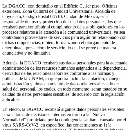
La DGACO, con domicilio en el Edificio C, 1er piso, Oficinas
exteriores, Zona Cultural de Ciudad Universitaria, Alcaldía de
Coyoacán, Código Postal 04510, Ciudad de México, es la
responsable del uso y protección de sus datos personales, los que
recabará para contribuir al cumplimiento de sus obligaciones en los
procesos relativos a la atención a la comunidad universitaria, ya sea
contratando proveedores de servicios para algún fin relacionado con
dichas competencias, o bien, formalizando el otorgamiento de
determinada prestación de servicio, lo cual se prevé de manera
enunciativa y no limitativa.
Además, la DGACO recabará sus datos personales para la adecuada
administración de los recursos humanos asignados a la dependencia,
derivados de las relaciones laborales conforme a las normas y
políticas de la UNAM, lo que podrá incluir la captación, manejo,
administración y almacenamiento de datos relativos al estado de
salud del personal, los cuales, en todo momento, serán tratados en su
calidad de datos personales sensibles, de acuerdo con la legislación
aplicable.
En efecto, la DGACO recabará algunos datos personales sensibles
para la toma de decisiones internas en torno a la “Nueva
Normalidad” propiciada por la contingencia sanitaria causada por el
virus SARS-CoV-2, en específico, las concernientes a: 1) la