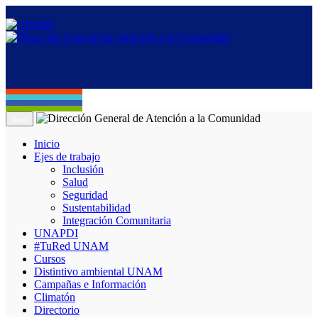
Menú
Inicio
Ejes de trabajo
Inclusión
Salud
Seguridad
Sustentabilidad
Integración Comunitaria
UNAPDI
#TuRed UNAM
Cursos
Distintivo ambiental UNAM
Campañas e Información
Climatón
Directorio