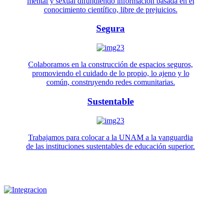
mental y sexual difundiendo información basada en el
conocimiento científico, libre de prejuicios.
Segura
Colaboramos en la construcción de espacios seguros,
promoviendo el cuidado de lo propio, lo ajeno y lo
común, construyendo redes comunitarias.
Sustentable
Trabajamos para colocar a la UNAM a la vanguardia
de las instituciones sustentables de educación superior.