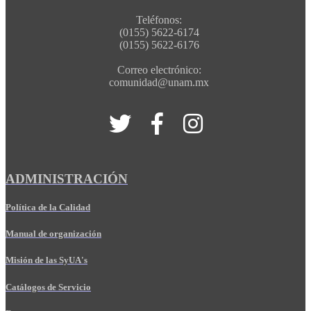
Teléfonos:
(0155) 5622-6174
(0155) 5622-6176
Correo electrónico:
comunidad@unam.mx
ADMINISTRACIÓN
Política de la Calidad
Manual de organización
Misión de las SyUA's
Catálogos de Servicio