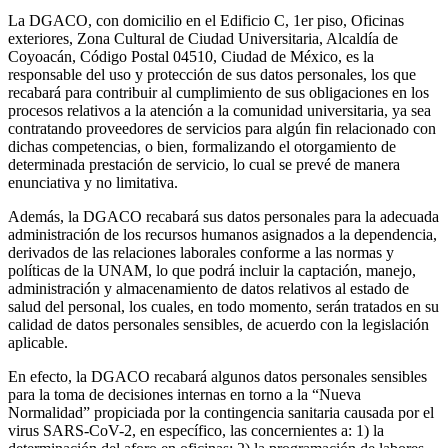
La DGACO, con domicilio en el Edificio C, 1er piso, Oficinas
exteriores, Zona Cultural de Ciudad Universitaria, Alcaldía de
Coyoacán, Código Postal 04510, Ciudad de México, es la
responsable del uso y protección de sus datos personales, los que
recabará para contribuir al cumplimiento de sus obligaciones en los
procesos relativos a la atención a la comunidad universitaria, ya sea
contratando proveedores de servicios para algún fin relacionado con
dichas competencias, o bien, formalizando el otorgamiento de
determinada prestación de servicio, lo cual se prevé de manera
enunciativa y no limitativa.
Además, la DGACO recabará sus datos personales para la adecuada
administración de los recursos humanos asignados a la dependencia,
derivados de las relaciones laborales conforme a las normas y
políticas de la UNAM, lo que podrá incluir la captación, manejo,
administración y almacenamiento de datos relativos al estado de
salud del personal, los cuales, en todo momento, serán tratados en su
calidad de datos personales sensibles, de acuerdo con la legislación
aplicable.
En efecto, la DGACO recabará algunos datos personales sensibles
para la toma de decisiones internas en torno a la “Nueva
Normalidad” propiciada por la contingencia sanitaria causada por el
virus SARS-CoV-2, en específico, las concernientes a: 1) la