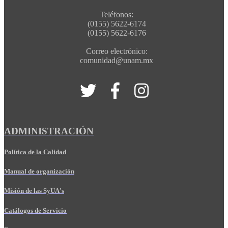
Teléfonos:
(0155) 5622-6174
(0155) 5622-6176
Correo electrónico:
comunidad@unam.mx
ADMINISTRACIÓN
Política de la Calidad
Manual de organización
Misión de las SyUA's
Catálogos de Servicio