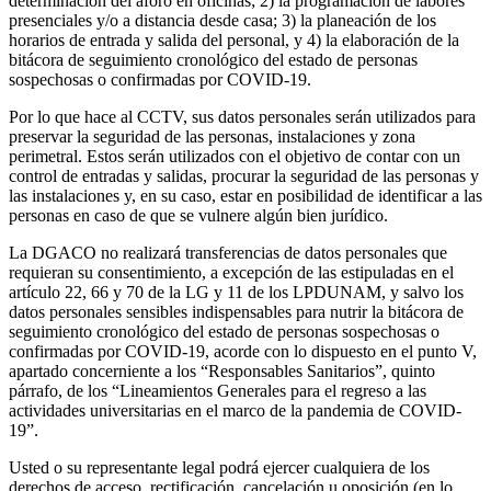
determinación del aforo en oficinas; 2) la programación de labores
presenciales y/o a distancia desde casa; 3) la planeación de los
horarios de entrada y salida del personal, y 4) la elaboración de la
bitácora de seguimiento cronológico del estado de personas
sospechosas o confirmadas por COVID-19.
Por lo que hace al CCTV, sus datos personales serán utilizados para
preservar la seguridad de las personas, instalaciones y zona
perimetral. Estos serán utilizados con el objetivo de contar con un
control de entradas y salidas, procurar la seguridad de las personas y
las instalaciones y, en su caso, estar en posibilidad de identificar a las
personas en caso de que se vulnere algún bien jurídico.
La DGACO no realizará transferencias de datos personales que
requieran su consentimiento, a excepción de las estipuladas en el
artículo 22, 66 y 70 de la LG y 11 de los LPDUNAM, y salvo los
datos personales sensibles indispensables para nutrir la bitácora de
seguimiento cronológico del estado de personas sospechosas o
confirmadas por COVID-19, acorde con lo dispuesto en el punto V,
apartado concerniente a los “Responsables Sanitarios”, quinto
párrafo, de los “Lineamientos Generales para el regreso a las
actividades universitarias en el marco de la pandemia de COVID-
19”.
Usted o su representante legal podrá ejercer cualquiera de los
derechos de acceso, rectificación, cancelación u oposición (en lo