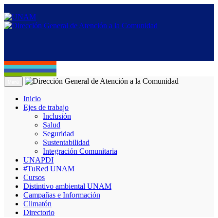
Menú
Inicio
Ejes de trabajo
Inclusión
Salud
Seguridad
Sustentabilidad
Integración Comunitaria
UNAPDI
#TuRed UNAM
Cursos
Distintivo ambiental UNAM
Campañas e Información
Climatón
Directorio