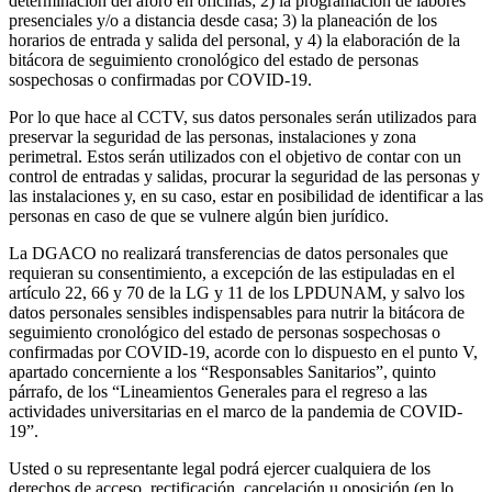
determinación del aforo en oficinas; 2) la programación de labores
presenciales y/o a distancia desde casa; 3) la planeación de los
horarios de entrada y salida del personal, y 4) la elaboración de la
bitácora de seguimiento cronológico del estado de personas
sospechosas o confirmadas por COVID-19.
Por lo que hace al CCTV, sus datos personales serán utilizados para
preservar la seguridad de las personas, instalaciones y zona
perimetral. Estos serán utilizados con el objetivo de contar con un
control de entradas y salidas, procurar la seguridad de las personas y
las instalaciones y, en su caso, estar en posibilidad de identificar a las
personas en caso de que se vulnere algún bien jurídico.
La DGACO no realizará transferencias de datos personales que
requieran su consentimiento, a excepción de las estipuladas en el
artículo 22, 66 y 70 de la LG y 11 de los LPDUNAM, y salvo los
datos personales sensibles indispensables para nutrir la bitácora de
seguimiento cronológico del estado de personas sospechosas o
confirmadas por COVID-19, acorde con lo dispuesto en el punto V,
apartado concerniente a los “Responsables Sanitarios”, quinto
párrafo, de los “Lineamientos Generales para el regreso a las
actividades universitarias en el marco de la pandemia de COVID-
19”.
Usted o su representante legal podrá ejercer cualquiera de los
derechos de acceso, rectificación, cancelación u oposición (en lo