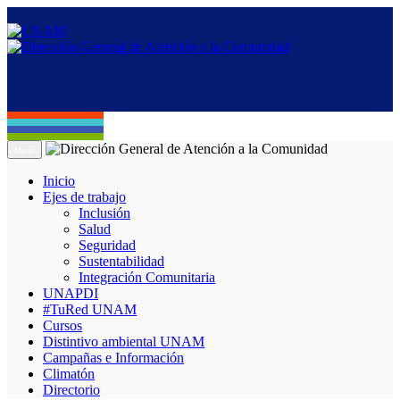
Menú
Inicio
Ejes de trabajo
Inclusión
Salud
Seguridad
Sustentabilidad
Integración Comunitaria
UNAPDI
#TuRed UNAM
Cursos
Distintivo ambiental UNAM
Campañas e Información
Climatón
Directorio