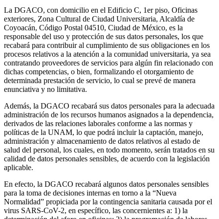
La DGACO, con domicilio en el Edificio C, 1er piso, Oficinas
exteriores, Zona Cultural de Ciudad Universitaria, Alcaldía de
Coyoacán, Código Postal 04510, Ciudad de México, es la
responsable del uso y protección de sus datos personales, los que
recabará para contribuir al cumplimiento de sus obligaciones en los
procesos relativos a la atención a la comunidad universitaria, ya sea
contratando proveedores de servicios para algún fin relacionado con
dichas competencias, o bien, formalizando el otorgamiento de
determinada prestación de servicio, lo cual se prevé de manera
enunciativa y no limitativa.
Además, la DGACO recabará sus datos personales para la adecuada
administración de los recursos humanos asignados a la dependencia,
derivados de las relaciones laborales conforme a las normas y
políticas de la UNAM, lo que podrá incluir la captación, manejo,
administración y almacenamiento de datos relativos al estado de
salud del personal, los cuales, en todo momento, serán tratados en su
calidad de datos personales sensibles, de acuerdo con la legislación
aplicable.
En efecto, la DGACO recabará algunos datos personales sensibles
para la toma de decisiones internas en torno a la “Nueva
Normalidad” propiciada por la contingencia sanitaria causada por el
virus SARS-CoV-2, en específico, las concernientes a: 1) la