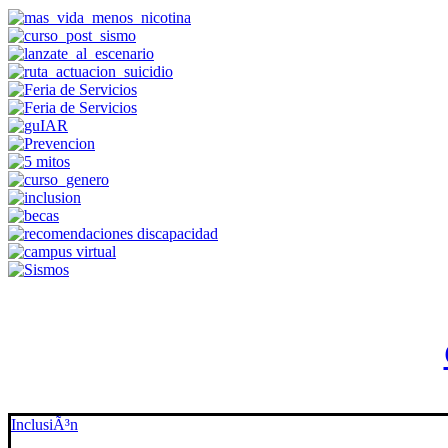
InclusiÃ³n