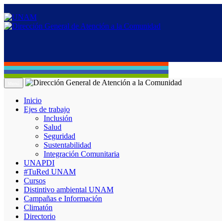
Menú
Inicio
Ejes de trabajo
Inclusión
Salud
Seguridad
Sustentabilidad
Integración Comunitaria
UNAPDI
#TuRed UNAM
Cursos
Distintivo ambiental UNAM
Campañas e Información
Climatón
Directorio