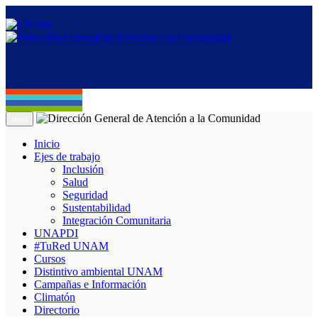
Menú
Inicio
Ejes de trabajo
Inclusión
Salud
Seguridad
Sustentabilidad
Integración Comunitaria
UNAPDI
#TuRed UNAM
Cursos
Distintivo ambiental UNAM
Campañas e Información
Climatón
Directorio