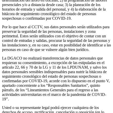
determinación del aforo en oficinas; 2) la programación de labores
presenciales y/o a distancia desde casa; 3) la planeación de los
horarios de entrada y salida del personal, y 4) la elaboración de la
bitácora de seguimiento cronológico del estado de personas
sospechosas o confirmadas por COVID-19.
Por lo que hace al CCTV, sus datos personales serán utilizados para
preservar la seguridad de las personas, instalaciones y zona
perimetral. Estos serán utilizados con el objetivo de contar con un
control de entradas y salidas, procurar la seguridad de las personas y
las instalaciones y, en su caso, estar en posibilidad de identificar a las
personas en caso de que se vulnere algún bien jurídico.
La DGACO no realizará transferencias de datos personales que
requieran su consentimiento, a excepción de las estipuladas en el
artículo 22, 66 y 70 de la LG y 11 de los LPDUNAM, y salvo los
datos personales sensibles indispensables para nutrir la bitácora de
seguimiento cronológico del estado de personas sospechosas o
confirmadas por COVID-19, acorde con lo dispuesto en el punto V,
apartado concerniente a los “Responsables Sanitarios”, quinto
párrafo, de los “Lineamientos Generales para el regreso a las
actividades universitarias en el marco de la pandemia de COVID-
19”.
Usted o su representante legal podrá ejercer cualquiera de los
derechos de acceso, rectificación, cancelación u oposición (en lo