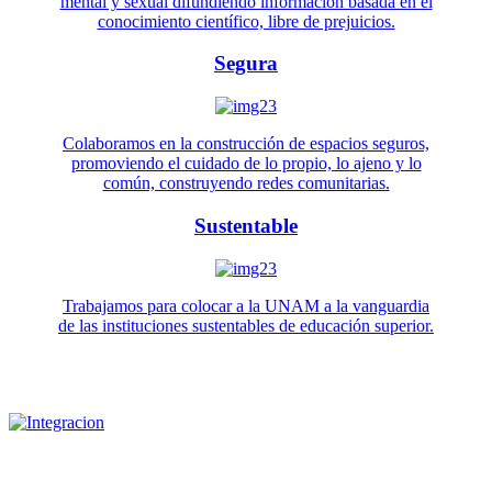
mental y sexual difundiendo información basada en el
conocimiento científico, libre de prejuicios.
Segura
Colaboramos en la construcción de espacios seguros,
promoviendo el cuidado de lo propio, lo ajeno y lo
común, construyendo redes comunitarias.
Sustentable
Trabajamos para colocar a la UNAM a la vanguardia
de las instituciones sustentables de educación superior.