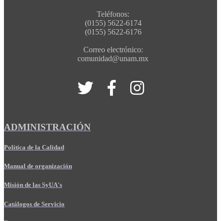
Teléfonos:
(0155) 5622-6174
(0155) 5622-6176
Correo electrónico:
comunidad@unam.mx
ADMINISTRACIÓN
Política de la Calidad
Manual de organización
Misión de las SyUA's
Catálogos de Servicio