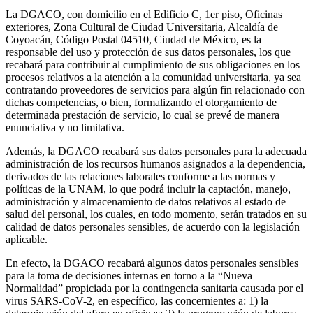
La DGACO, con domicilio en el Edificio C, 1er piso, Oficinas
exteriores, Zona Cultural de Ciudad Universitaria, Alcaldía de
Coyoacán, Código Postal 04510, Ciudad de México, es la
responsable del uso y protección de sus datos personales, los que
recabará para contribuir al cumplimiento de sus obligaciones en los
procesos relativos a la atención a la comunidad universitaria, ya sea
contratando proveedores de servicios para algún fin relacionado con
dichas competencias, o bien, formalizando el otorgamiento de
determinada prestación de servicio, lo cual se prevé de manera
enunciativa y no limitativa.
Además, la DGACO recabará sus datos personales para la adecuada
administración de los recursos humanos asignados a la dependencia,
derivados de las relaciones laborales conforme a las normas y
políticas de la UNAM, lo que podrá incluir la captación, manejo,
administración y almacenamiento de datos relativos al estado de
salud del personal, los cuales, en todo momento, serán tratados en su
calidad de datos personales sensibles, de acuerdo con la legislación
aplicable.
En efecto, la DGACO recabará algunos datos personales sensibles
para la toma de decisiones internas en torno a la “Nueva
Normalidad” propiciada por la contingencia sanitaria causada por el
virus SARS-CoV-2, en específico, las concernientes a: 1) la