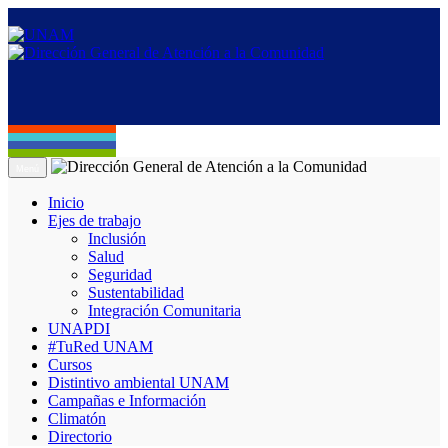
Menú
Inicio
Ejes de trabajo
Inclusión
Salud
Seguridad
Sustentabilidad
Integración Comunitaria
UNAPDI
#TuRed UNAM
Cursos
Distintivo ambiental UNAM
Campañas e Información
Climatón
Directorio