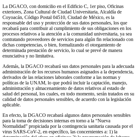
La DGACO, con domicilio en el Edificio C, 1er piso, Oficinas
exteriores, Zona Cultural de Ciudad Universitaria, Alcaldía de
Coyoacán, Código Postal 04510, Ciudad de México, es la
responsable del uso y protección de sus datos personales, los que
recabará para contribuir al cumplimiento de sus obligaciones en los
procesos relativos a la atención a la comunidad universitaria, ya sea
contratando proveedores de servicios para algún fin relacionado con
dichas competencias, o bien, formalizando el otorgamiento de
determinada prestación de servicio, lo cual se prevé de manera
enunciativa y no limitativa.
Además, la DGACO recabará sus datos personales para la adecuada
administración de los recursos humanos asignados a la dependencia,
derivados de las relaciones laborales conforme a las normas y
políticas de la UNAM, lo que podrá incluir la captación, manejo,
administración y almacenamiento de datos relativos al estado de
salud del personal, los cuales, en todo momento, serán tratados en su
calidad de datos personales sensibles, de acuerdo con la legislación
aplicable.
En efecto, la DGACO recabará algunos datos personales sensibles
para la toma de decisiones internas en torno a la “Nueva
Normalidad” propiciada por la contingencia sanitaria causada por el
virus SARS-CoV-2, en específico, las concernientes a: 1) la