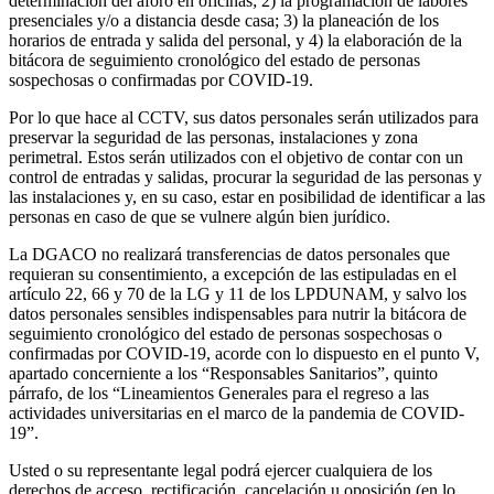
determinación del aforo en oficinas; 2) la programación de labores
presenciales y/o a distancia desde casa; 3) la planeación de los
horarios de entrada y salida del personal, y 4) la elaboración de la
bitácora de seguimiento cronológico del estado de personas
sospechosas o confirmadas por COVID-19.
Por lo que hace al CCTV, sus datos personales serán utilizados para
preservar la seguridad de las personas, instalaciones y zona
perimetral. Estos serán utilizados con el objetivo de contar con un
control de entradas y salidas, procurar la seguridad de las personas y
las instalaciones y, en su caso, estar en posibilidad de identificar a las
personas en caso de que se vulnere algún bien jurídico.
La DGACO no realizará transferencias de datos personales que
requieran su consentimiento, a excepción de las estipuladas en el
artículo 22, 66 y 70 de la LG y 11 de los LPDUNAM, y salvo los
datos personales sensibles indispensables para nutrir la bitácora de
seguimiento cronológico del estado de personas sospechosas o
confirmadas por COVID-19, acorde con lo dispuesto en el punto V,
apartado concerniente a los “Responsables Sanitarios”, quinto
párrafo, de los “Lineamientos Generales para el regreso a las
actividades universitarias en el marco de la pandemia de COVID-
19”.
Usted o su representante legal podrá ejercer cualquiera de los
derechos de acceso, rectificación, cancelación u oposición (en lo