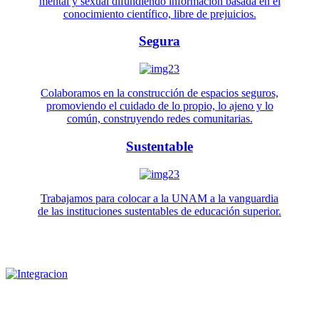
mental y sexual difundiendo información basada en el
conocimiento científico, libre de prejuicios.
Segura
Colaboramos en la construcción de espacios seguros,
promoviendo el cuidado de lo propio, lo ajeno y lo
común, construyendo redes comunitarias.
Sustentable
Trabajamos para colocar a la UNAM a la vanguardia
de las instituciones sustentables de educación superior.