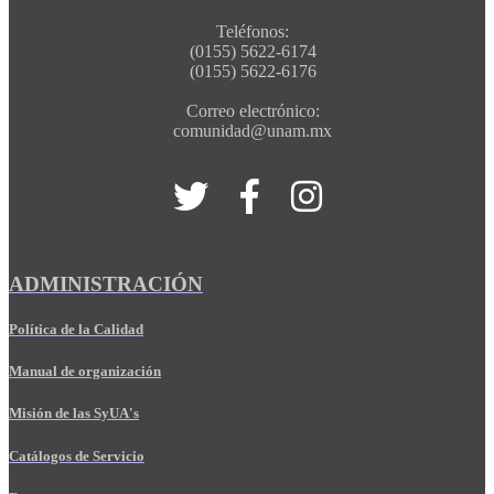
Teléfonos:
(0155) 5622-6174
(0155) 5622-6176
Correo electrónico:
comunidad@unam.mx
ADMINISTRACIÓN
Política de la Calidad
Manual de organización
Misión de las SyUA's
Catálogos de Servicio