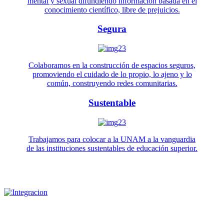
mental y sexual difundiendo información basada en el
conocimiento científico, libre de prejuicios.
Segura
Colaboramos en la construcción de espacios seguros,
promoviendo el cuidado de lo propio, lo ajeno y lo
común, construyendo redes comunitarias.
Sustentable
Trabajamos para colocar a la UNAM a la vanguardia
de las instituciones sustentables de educación superior.