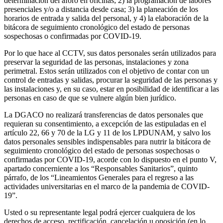
determinación del aforo en oficinas; 2) la programación de labores
presenciales y/o a distancia desde casa; 3) la planeación de los
horarios de entrada y salida del personal, y 4) la elaboración de la
bitácora de seguimiento cronológico del estado de personas
sospechosas o confirmadas por COVID-19.
Por lo que hace al CCTV, sus datos personales serán utilizados para
preservar la seguridad de las personas, instalaciones y zona
perimetral. Estos serán utilizados con el objetivo de contar con un
control de entradas y salidas, procurar la seguridad de las personas y
las instalaciones y, en su caso, estar en posibilidad de identificar a las
personas en caso de que se vulnere algún bien jurídico.
La DGACO no realizará transferencias de datos personales que
requieran su consentimiento, a excepción de las estipuladas en el
artículo 22, 66 y 70 de la LG y 11 de los LPDUNAM, y salvo los
datos personales sensibles indispensables para nutrir la bitácora de
seguimiento cronológico del estado de personas sospechosas o
confirmadas por COVID-19, acorde con lo dispuesto en el punto V,
apartado concerniente a los “Responsables Sanitarios”, quinto
párrafo, de los “Lineamientos Generales para el regreso a las
actividades universitarias en el marco de la pandemia de COVID-
19”.
Usted o su representante legal podrá ejercer cualquiera de los
derechos de acceso, rectificación, cancelación u oposición (en lo