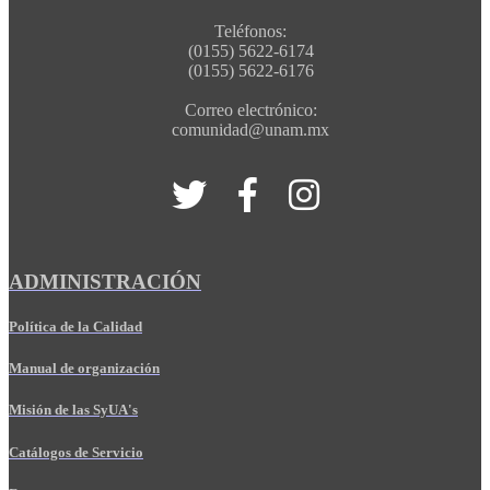
Teléfonos:
(0155) 5622-6174
(0155) 5622-6176
Correo electrónico:
comunidad@unam.mx
ADMINISTRACIÓN
Política de la Calidad
Manual de organización
Misión de las SyUA's
Catálogos de Servicio