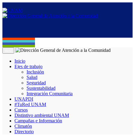
Menú
Inicio
Ejes de trabajo
Inclusión
Salud
Seguridad
Sustentabilidad
Integración Comunitaria
UNAPDI
#TuRed UNAM
Cursos
Distintivo ambiental UNAM
Campañas e Información
Climatón
Directorio