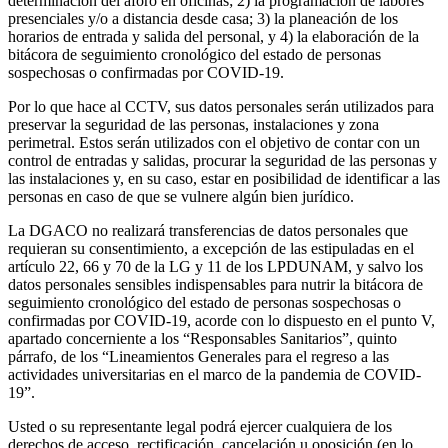
determinación del aforo en oficinas; 2) la programación de labores
presenciales y/o a distancia desde casa; 3) la planeación de los
horarios de entrada y salida del personal, y 4) la elaboración de la
bitácora de seguimiento cronológico del estado de personas
sospechosas o confirmadas por COVID-19.
Por lo que hace al CCTV, sus datos personales serán utilizados para
preservar la seguridad de las personas, instalaciones y zona
perimetral. Estos serán utilizados con el objetivo de contar con un
control de entradas y salidas, procurar la seguridad de las personas y
las instalaciones y, en su caso, estar en posibilidad de identificar a las
personas en caso de que se vulnere algún bien jurídico.
La DGACO no realizará transferencias de datos personales que
requieran su consentimiento, a excepción de las estipuladas en el
artículo 22, 66 y 70 de la LG y 11 de los LPDUNAM, y salvo los
datos personales sensibles indispensables para nutrir la bitácora de
seguimiento cronológico del estado de personas sospechosas o
confirmadas por COVID-19, acorde con lo dispuesto en el punto V,
apartado concerniente a los “Responsables Sanitarios”, quinto
párrafo, de los “Lineamientos Generales para el regreso a las
actividades universitarias en el marco de la pandemia de COVID-
19”.
Usted o su representante legal podrá ejercer cualquiera de los
derechos de acceso, rectificación, cancelación u oposición (en lo