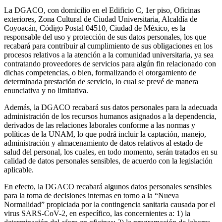
La DGACO, con domicilio en el Edificio C, 1er piso, Oficinas
exteriores, Zona Cultural de Ciudad Universitaria, Alcaldía de
Coyoacán, Código Postal 04510, Ciudad de México, es la
responsable del uso y protección de sus datos personales, los que
recabará para contribuir al cumplimiento de sus obligaciones en los
procesos relativos a la atención a la comunidad universitaria, ya sea
contratando proveedores de servicios para algún fin relacionado con
dichas competencias, o bien, formalizando el otorgamiento de
determinada prestación de servicio, lo cual se prevé de manera
enunciativa y no limitativa.
Además, la DGACO recabará sus datos personales para la adecuada
administración de los recursos humanos asignados a la dependencia,
derivados de las relaciones laborales conforme a las normas y
políticas de la UNAM, lo que podrá incluir la captación, manejo,
administración y almacenamiento de datos relativos al estado de
salud del personal, los cuales, en todo momento, serán tratados en su
calidad de datos personales sensibles, de acuerdo con la legislación
aplicable.
En efecto, la DGACO recabará algunos datos personales sensibles
para la toma de decisiones internas en torno a la “Nueva
Normalidad” propiciada por la contingencia sanitaria causada por el
virus SARS-CoV-2, en específico, las concernientes a: 1) la