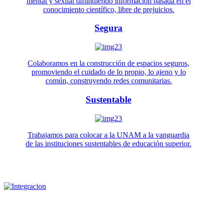
mental y sexual difundiendo información basada en el
conocimiento científico, libre de prejuicios.
Segura
Colaboramos en la construcción de espacios seguros,
promoviendo el cuidado de lo propio, lo ajeno y lo
común, construyendo redes comunitarias.
Sustentable
Trabajamos para colocar a la UNAM a la vanguardia
de las instituciones sustentables de educación superior.