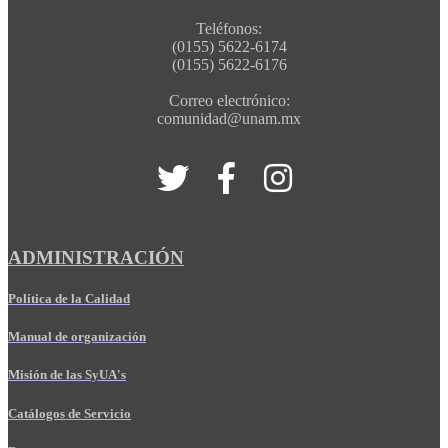
Teléfonos:
(0155) 5622-6174
(0155) 5622-6176
Correo electrónico:
comunidad@unam.mx
ADMINISTRACIÓN
Política de la Calidad
Manual de organización
Misión de las SyUA's
Catálogos de Servicio