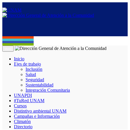
Menú
Inicio
Ejes de trabajo
Inclusión
Salud
Seguridad
Sustentabilidad
Integración Comunitaria
UNAPDI
#TuRed UNAM
Cursos
Distintivo ambiental UNAM
Campañas e Información
Climatón
Directorio