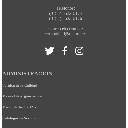
Teléfonos:
(0155) 5622-6174
(0155) 5622-6176
Correo electrónico:
comunidad@unam.mx
ADMINISTRACIÓN
Política de la Calidad
Manual de organización
Misión de las SyUA's
Catálogos de Servicio