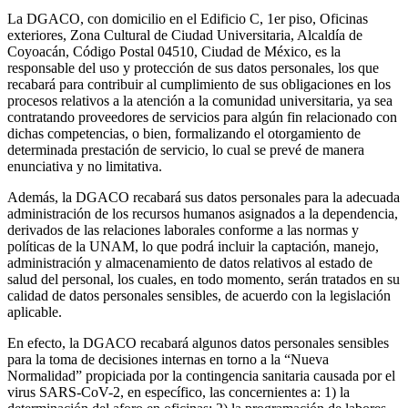
La DGACO, con domicilio en el Edificio C, 1er piso, Oficinas
exteriores, Zona Cultural de Ciudad Universitaria, Alcaldía de
Coyoacán, Código Postal 04510, Ciudad de México, es la
responsable del uso y protección de sus datos personales, los que
recabará para contribuir al cumplimiento de sus obligaciones en los
procesos relativos a la atención a la comunidad universitaria, ya sea
contratando proveedores de servicios para algún fin relacionado con
dichas competencias, o bien, formalizando el otorgamiento de
determinada prestación de servicio, lo cual se prevé de manera
enunciativa y no limitativa.
Además, la DGACO recabará sus datos personales para la adecuada
administración de los recursos humanos asignados a la dependencia,
derivados de las relaciones laborales conforme a las normas y
políticas de la UNAM, lo que podrá incluir la captación, manejo,
administración y almacenamiento de datos relativos al estado de
salud del personal, los cuales, en todo momento, serán tratados en su
calidad de datos personales sensibles, de acuerdo con la legislación
aplicable.
En efecto, la DGACO recabará algunos datos personales sensibles
para la toma de decisiones internas en torno a la “Nueva
Normalidad” propiciada por la contingencia sanitaria causada por el
virus SARS-CoV-2, en específico, las concernientes a: 1) la