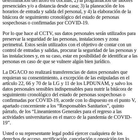
determinación del aforo en oficinas; 2) la programación de labores
presenciales y/o a distancia desde casa; 3) la planeación de los
horarios de entrada y salida del personal, y 4) la elaboración de la
bitácora de seguimiento cronológico del estado de personas
sospechosas o confirmadas por COVID-19.
Por lo que hace al CCTV, sus datos personales serán utilizados para
preservar la seguridad de las personas, instalaciones y zona
perimetral. Estos serán utilizados con el objetivo de contar con un
control de entradas y salidas, procurar la seguridad de las personas y
las instalaciones y, en su caso, estar en posibilidad de identificar a las
personas en caso de que se vulnere algún bien jurídico.
La DGACO no realizará transferencias de datos personales que
requieran su consentimiento, a excepción de las estipuladas en el
artículo 22, 66 y 70 de la LG y 11 de los LPDUNAM, y salvo los
datos personales sensibles indispensables para nutrir la bitácora de
seguimiento cronológico del estado de personas sospechosas o
confirmadas por COVID-19, acorde con lo dispuesto en el punto V,
apartado concerniente a los “Responsables Sanitarios”, quinto
párrafo, de los “Lineamientos Generales para el regreso a las
actividades universitarias en el marco de la pandemia de COVID-
19”.
Usted o su representante legal podrá ejercer cualquiera de los
derechos de acceso, rectificación, cancelación u oposición (en lo