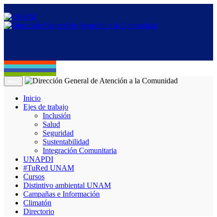
Menú
Inicio
Ejes de trabajo
Inclusión
Salud
Seguridad
Sustentabilidad
Integración Comunitaria
UNAPDI
#TuRed UNAM
Cursos
Distintivo ambiental UNAM
Campañas e Información
Climatón
Directorio