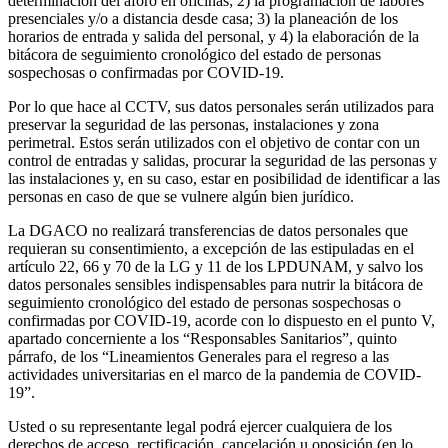
determinación del aforo en oficinas; 2) la programación de labores
presenciales y/o a distancia desde casa; 3) la planeación de los
horarios de entrada y salida del personal, y 4) la elaboración de la
bitácora de seguimiento cronológico del estado de personas
sospechosas o confirmadas por COVID-19.
Por lo que hace al CCTV, sus datos personales serán utilizados para
preservar la seguridad de las personas, instalaciones y zona
perimetral. Estos serán utilizados con el objetivo de contar con un
control de entradas y salidas, procurar la seguridad de las personas y
las instalaciones y, en su caso, estar en posibilidad de identificar a las
personas en caso de que se vulnere algún bien jurídico.
La DGACO no realizará transferencias de datos personales que
requieran su consentimiento, a excepción de las estipuladas en el
artículo 22, 66 y 70 de la LG y 11 de los LPDUNAM, y salvo los
datos personales sensibles indispensables para nutrir la bitácora de
seguimiento cronológico del estado de personas sospechosas o
confirmadas por COVID-19, acorde con lo dispuesto en el punto V,
apartado concerniente a los “Responsables Sanitarios”, quinto
párrafo, de los “Lineamientos Generales para el regreso a las
actividades universitarias en el marco de la pandemia de COVID-
19”.
Usted o su representante legal podrá ejercer cualquiera de los
derechos de acceso, rectificación, cancelación u oposición (en lo