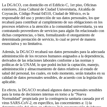
La DGACO, con domicilio en el Edificio C, 1er piso, Oficinas
exteriores, Zona Cultural de Ciudad Universitaria, Alcaldía de
Coyoacán, Código Postal 04510, Ciudad de México, es la
responsable del uso y protección de sus datos personales, los que
recabará para contribuir al cumplimiento de sus obligaciones en los
procesos relativos a la atención a la comunidad universitaria, ya sea
contratando proveedores de servicios para algún fin relacionado con
dichas competencias, o bien, formalizando el otorgamiento de
determinada prestación de servicio, lo cual se prevé de manera
enunciativa y no limitativa.
Además, la DGACO recabará sus datos personales para la adecuada
administración de los recursos humanos asignados a la dependencia,
derivados de las relaciones laborales conforme a las normas y
políticas de la UNAM, lo que podrá incluir la captación, manejo,
administración y almacenamiento de datos relativos al estado de
salud del personal, los cuales, en todo momento, serán tratados en su
calidad de datos personales sensibles, de acuerdo con la legislación
aplicable.
En efecto, la DGACO recabará algunos datos personales sensibles
para la toma de decisiones internas en torno a la “Nueva
Normalidad” propiciada por la contingencia sanitaria causada por el
virus SARS-CoV-2, en específico, las concernientes a: 1) la