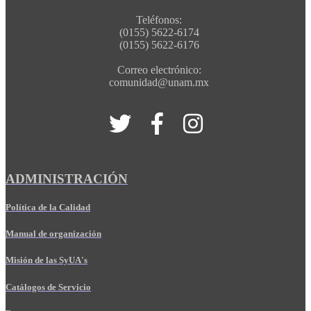
Teléfonos:
(0155) 5622-6174
(0155) 5622-6176
Correo electrónico:
comunidad@unam.mx
ADMINISTRACIÓN
Política de la Calidad
Manual de organización
Misión de las SyUA's
Catálogos de Servicio