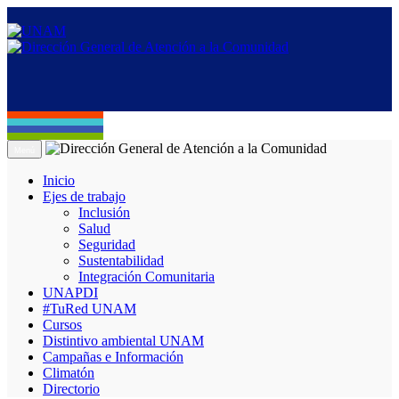
Menú
Inicio
Ejes de trabajo
Inclusión
Salud
Seguridad
Sustentabilidad
Integración Comunitaria
UNAPDI
#TuRed UNAM
Cursos
Distintivo ambiental UNAM
Campañas e Información
Climatón
Directorio