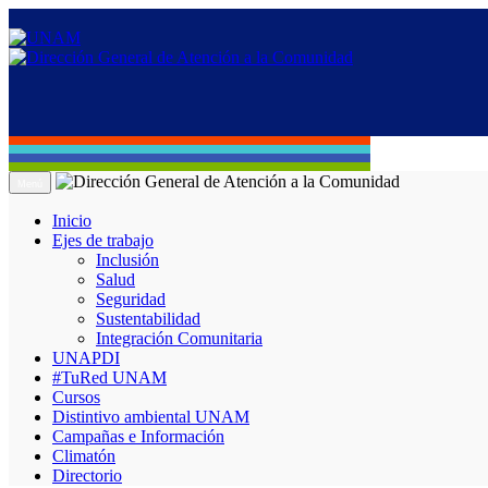
Menú
Inicio
Ejes de trabajo
Inclusión
Salud
Seguridad
Sustentabilidad
Integración Comunitaria
UNAPDI
#TuRed UNAM
Cursos
Distintivo ambiental UNAM
Campañas e Información
Climatón
Directorio