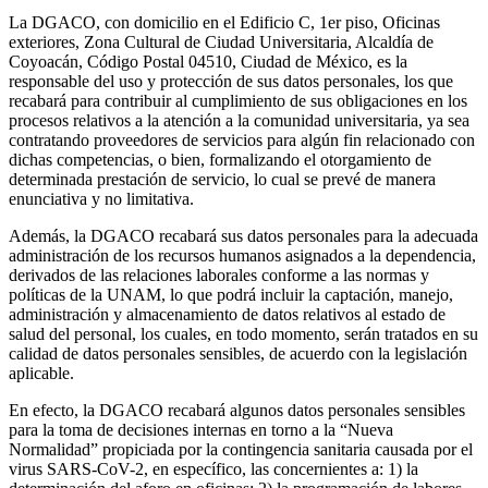
La DGACO, con domicilio en el Edificio C, 1er piso, Oficinas
exteriores, Zona Cultural de Ciudad Universitaria, Alcaldía de
Coyoacán, Código Postal 04510, Ciudad de México, es la
responsable del uso y protección de sus datos personales, los que
recabará para contribuir al cumplimiento de sus obligaciones en los
procesos relativos a la atención a la comunidad universitaria, ya sea
contratando proveedores de servicios para algún fin relacionado con
dichas competencias, o bien, formalizando el otorgamiento de
determinada prestación de servicio, lo cual se prevé de manera
enunciativa y no limitativa.
Además, la DGACO recabará sus datos personales para la adecuada
administración de los recursos humanos asignados a la dependencia,
derivados de las relaciones laborales conforme a las normas y
políticas de la UNAM, lo que podrá incluir la captación, manejo,
administración y almacenamiento de datos relativos al estado de
salud del personal, los cuales, en todo momento, serán tratados en su
calidad de datos personales sensibles, de acuerdo con la legislación
aplicable.
En efecto, la DGACO recabará algunos datos personales sensibles
para la toma de decisiones internas en torno a la “Nueva
Normalidad” propiciada por la contingencia sanitaria causada por el
virus SARS-CoV-2, en específico, las concernientes a: 1) la