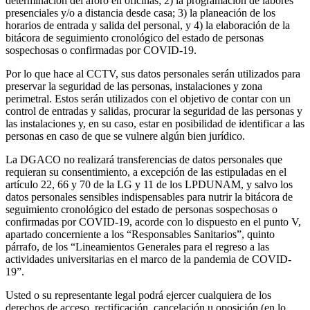
determinación del aforo en oficinas; 2) la programación de labores
presenciales y/o a distancia desde casa; 3) la planeación de los
horarios de entrada y salida del personal, y 4) la elaboración de la
bitácora de seguimiento cronológico del estado de personas
sospechosas o confirmadas por COVID-19.
Por lo que hace al CCTV, sus datos personales serán utilizados para
preservar la seguridad de las personas, instalaciones y zona
perimetral. Estos serán utilizados con el objetivo de contar con un
control de entradas y salidas, procurar la seguridad de las personas y
las instalaciones y, en su caso, estar en posibilidad de identificar a las
personas en caso de que se vulnere algún bien jurídico.
La DGACO no realizará transferencias de datos personales que
requieran su consentimiento, a excepción de las estipuladas en el
artículo 22, 66 y 70 de la LG y 11 de los LPDUNAM, y salvo los
datos personales sensibles indispensables para nutrir la bitácora de
seguimiento cronológico del estado de personas sospechosas o
confirmadas por COVID-19, acorde con lo dispuesto en el punto V,
apartado concerniente a los “Responsables Sanitarios”, quinto
párrafo, de los “Lineamientos Generales para el regreso a las
actividades universitarias en el marco de la pandemia de COVID-
19”.
Usted o su representante legal podrá ejercer cualquiera de los
derechos de acceso, rectificación, cancelación u oposición (en lo