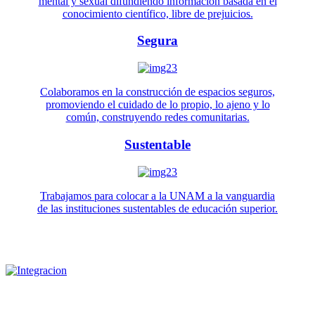
mental y sexual difundiendo información basada en el
conocimiento científico, libre de prejuicios.
Segura
Colaboramos en la construcción de espacios seguros,
promoviendo el cuidado de lo propio, lo ajeno y lo
común, construyendo redes comunitarias.
Sustentable
Trabajamos para colocar a la UNAM a la vanguardia
de las instituciones sustentables de educación superior.