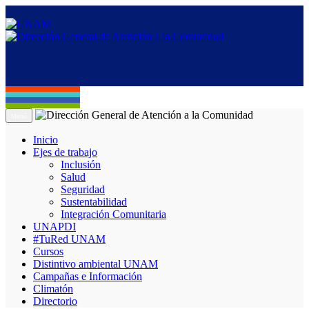
Menú
Inicio
Ejes de trabajo
Inclusión
Salud
Seguridad
Sustentabilidad
Integración Comunitaria
UNAPDI
#TuRed UNAM
Cursos
Distintivo ambiental UNAM
Campañas e Información
Climatón
Directorio