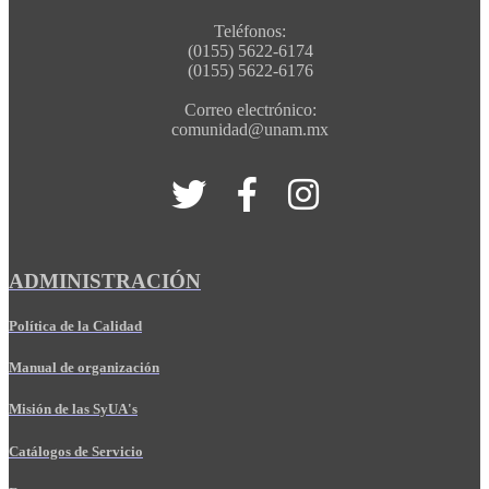
Teléfonos:
(0155) 5622-6174
(0155) 5622-6176
Correo electrónico:
comunidad@unam.mx
ADMINISTRACIÓN
Política de la Calidad
Manual de organización
Misión de las SyUA's
Catálogos de Servicio