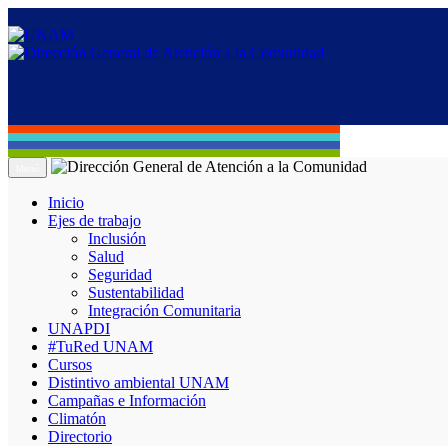
Menú
Inicio
Ejes de trabajo
Inclusión
Salud
Seguridad
Sustentabilidad
Integración Comunitaria
UNAPDI
#TuRed UNAM
Cursos
Distintivo ambiental UNAM
Campañas e Información
Climatón
Directorio