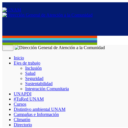
Menú
Inicio
Ejes de trabajo
Inclusión
Salud
Seguridad
Sustentabilidad
Integración Comunitaria
UNAPDI
#TuRed UNAM
Cursos
Distintivo ambiental UNAM
Campañas e Información
Climatón
Directorio