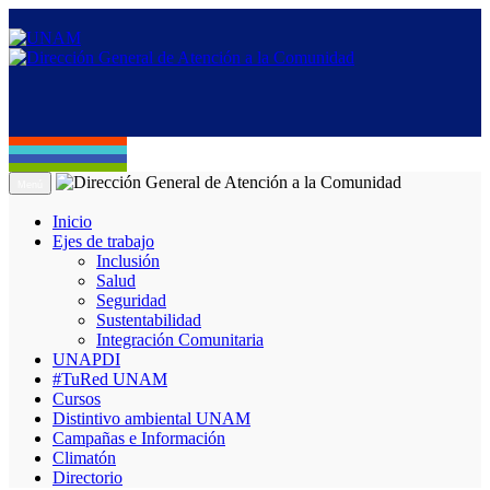
Menú
Inicio
Ejes de trabajo
Inclusión
Salud
Seguridad
Sustentabilidad
Integración Comunitaria
UNAPDI
#TuRed UNAM
Cursos
Distintivo ambiental UNAM
Campañas e Información
Climatón
Directorio