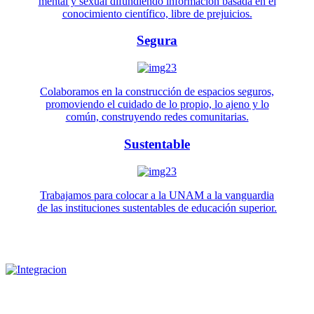
mental y sexual difundiendo información basada en el
conocimiento científico, libre de prejuicios.
Segura
Colaboramos en la construcción de espacios seguros,
promoviendo el cuidado de lo propio, lo ajeno y lo
común, construyendo redes comunitarias.
Sustentable
Trabajamos para colocar a la UNAM a la vanguardia
de las instituciones sustentables de educación superior.