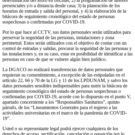
determinación del aforo en oficinas; 2) la programación de labores
presenciales y/o a distancia desde casa; 3) la planeación de los
horarios de entrada y salida del personal, y 4) la elaboración de la
bitácora de seguimiento cronológico del estado de personas
sospechosas o confirmadas por COVID-19.
Por lo que hace al CCTV, sus datos personales serán utilizados para
preservar la seguridad de las personas, instalaciones y zona
perimetral. Estos serán utilizados con el objetivo de contar con un
control de entradas y salidas, procurar la seguridad de las personas y
las instalaciones y, en su caso, estar en posibilidad de identificar a las
personas en caso de que se vulnere algún bien jurídico.
La DGACO no realizará transferencias de datos personales que
requieran su consentimiento, a excepción de las estipuladas en el
artículo 22, 66 y 70 de la LG y 11 de los LPDUNAM, y salvo los
datos personales sensibles indispensables para nutrir la bitácora de
seguimiento cronológico del estado de personas sospechosas o
confirmadas por COVID-19, acorde con lo dispuesto en el punto V,
apartado concerniente a los “Responsables Sanitarios”, quinto
párrafo, de los “Lineamientos Generales para el regreso a las
actividades universitarias en el marco de la pandemia de COVID-
19”.
Usted o su representante legal podrá ejercer cualquiera de los
derechos de acceso, rectificación, cancelación u oposición (en lo