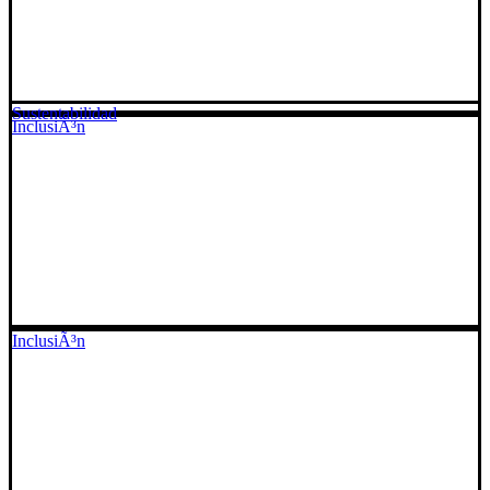
Sustentabilidad
InclusiÃ³n
InclusiÃ³n