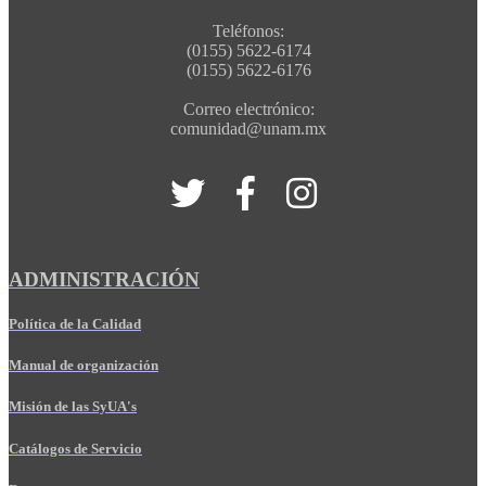
Teléfonos:
(0155) 5622-6174
(0155) 5622-6176
Correo electrónico:
comunidad@unam.mx
ADMINISTRACIÓN
Política de la Calidad
Manual de organización
Misión de las SyUA's
Catálogos de Servicio