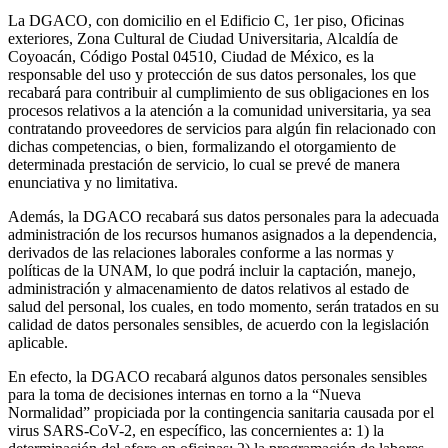
La DGACO, con domicilio en el Edificio C, 1er piso, Oficinas
exteriores, Zona Cultural de Ciudad Universitaria, Alcaldía de
Coyoacán, Código Postal 04510, Ciudad de México, es la
responsable del uso y protección de sus datos personales, los que
recabará para contribuir al cumplimiento de sus obligaciones en los
procesos relativos a la atención a la comunidad universitaria, ya sea
contratando proveedores de servicios para algún fin relacionado con
dichas competencias, o bien, formalizando el otorgamiento de
determinada prestación de servicio, lo cual se prevé de manera
enunciativa y no limitativa.
Además, la DGACO recabará sus datos personales para la adecuada
administración de los recursos humanos asignados a la dependencia,
derivados de las relaciones laborales conforme a las normas y
políticas de la UNAM, lo que podrá incluir la captación, manejo,
administración y almacenamiento de datos relativos al estado de
salud del personal, los cuales, en todo momento, serán tratados en su
calidad de datos personales sensibles, de acuerdo con la legislación
aplicable.
En efecto, la DGACO recabará algunos datos personales sensibles
para la toma de decisiones internas en torno a la “Nueva
Normalidad” propiciada por la contingencia sanitaria causada por el
virus SARS-CoV-2, en específico, las concernientes a: 1) la