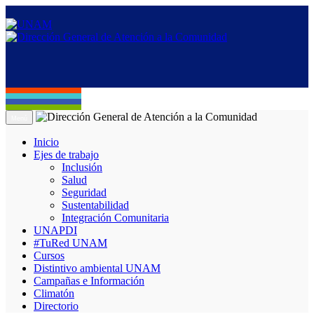
Menú
Inicio
Ejes de trabajo
Inclusión
Salud
Seguridad
Sustentabilidad
Integración Comunitaria
UNAPDI
#TuRed UNAM
Cursos
Distintivo ambiental UNAM
Campañas e Información
Climatón
Directorio