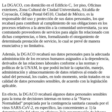
La DGACO, con domicilio en el Edificio C, 1er piso, Oficinas
exteriores, Zona Cultural de Ciudad Universitaria, Alcaldía de
Coyoacán, Código Postal 04510, Ciudad de México, es la
responsable del uso y protección de sus datos personales, los que
recabará para contribuir al cumplimiento de sus obligaciones en los
procesos relativos a la atención a la comunidad universitaria, ya sea
contratando proveedores de servicios para algún fin relacionado con
dichas competencias, o bien, formalizando el otorgamiento de
determinada prestación de servicio, lo cual se prevé de manera
enunciativa y no limitativa.
Además, la DGACO recabará sus datos personales para la adecuada
administración de los recursos humanos asignados a la dependencia,
derivados de las relaciones laborales conforme a las normas y
políticas de la UNAM, lo que podrá incluir la captación, manejo,
administración y almacenamiento de datos relativos al estado de
salud del personal, los cuales, en todo momento, serán tratados en su
calidad de datos personales sensibles, de acuerdo con la legislación
aplicable.
En efecto, la DGACO recabará algunos datos personales sensibles
para la toma de decisiones internas en torno a la “Nueva
Normalidad” propiciada por la contingencia sanitaria causada por el
virus SARS-CoV-2, en específico, las concernientes a: 1) la