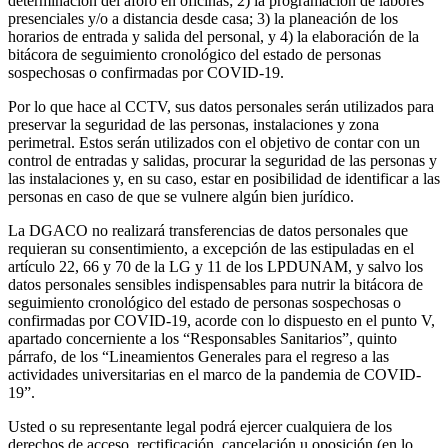
determinación del aforo en oficinas; 2) la programación de labores
presenciales y/o a distancia desde casa; 3) la planeación de los
horarios de entrada y salida del personal, y 4) la elaboración de la
bitácora de seguimiento cronológico del estado de personas
sospechosas o confirmadas por COVID-19.
Por lo que hace al CCTV, sus datos personales serán utilizados para
preservar la seguridad de las personas, instalaciones y zona
perimetral. Estos serán utilizados con el objetivo de contar con un
control de entradas y salidas, procurar la seguridad de las personas y
las instalaciones y, en su caso, estar en posibilidad de identificar a las
personas en caso de que se vulnere algún bien jurídico.
La DGACO no realizará transferencias de datos personales que
requieran su consentimiento, a excepción de las estipuladas en el
artículo 22, 66 y 70 de la LG y 11 de los LPDUNAM, y salvo los
datos personales sensibles indispensables para nutrir la bitácora de
seguimiento cronológico del estado de personas sospechosas o
confirmadas por COVID-19, acorde con lo dispuesto en el punto V,
apartado concerniente a los “Responsables Sanitarios”, quinto
párrafo, de los “Lineamientos Generales para el regreso a las
actividades universitarias en el marco de la pandemia de COVID-
19”.
Usted o su representante legal podrá ejercer cualquiera de los
derechos de acceso, rectificación, cancelación u oposición (en lo