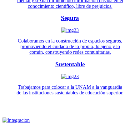
mental y sexual difundiendo información basada en el
conocimiento científico, libre de prejuicios.
Segura
Colaboramos en la construcción de espacios seguros,
promoviendo el cuidado de lo propio, lo ajeno y lo
común, construyendo redes comunitarias.
Sustentable
Trabajamos para colocar a la UNAM a la vanguardia
de las instituciones sustentables de educación superior.