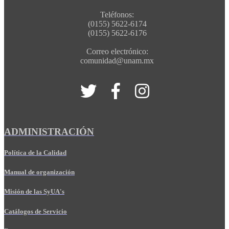
Teléfonos:
(0155) 5622-6174
(0155) 5622-6176
Correo electrónico:
comunidad@unam.mx
ADMINISTRACIÓN
Política de la Calidad
Manual de organización
Misión de las SyUA's
Catálogos de Servicio