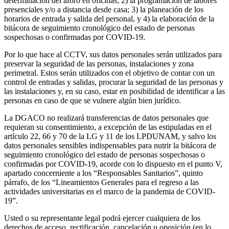
determinación del aforo en oficinas; 2) la programación de labores
presenciales y/o a distancia desde casa; 3) la planeación de los
horarios de entrada y salida del personal, y 4) la elaboración de la
bitácora de seguimiento cronológico del estado de personas
sospechosas o confirmadas por COVID-19.
Por lo que hace al CCTV, sus datos personales serán utilizados para
preservar la seguridad de las personas, instalaciones y zona
perimetral. Estos serán utilizados con el objetivo de contar con un
control de entradas y salidas, procurar la seguridad de las personas y
las instalaciones y, en su caso, estar en posibilidad de identificar a las
personas en caso de que se vulnere algún bien jurídico.
La DGACO no realizará transferencias de datos personales que
requieran su consentimiento, a excepción de las estipuladas en el
artículo 22, 66 y 70 de la LG y 11 de los LPDUNAM, y salvo los
datos personales sensibles indispensables para nutrir la bitácora de
seguimiento cronológico del estado de personas sospechosas o
confirmadas por COVID-19, acorde con lo dispuesto en el punto V,
apartado concerniente a los “Responsables Sanitarios”, quinto
párrafo, de los “Lineamientos Generales para el regreso a las
actividades universitarias en el marco de la pandemia de COVID-
19”.
Usted o su representante legal podrá ejercer cualquiera de los
derechos de acceso, rectificación, cancelación u oposición (en lo