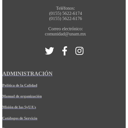
Teléfonos:
(0155) 5622-6174
(0155) 5622-6176
Correo electrónico:
comunidad@unam.mx
ADMINISTRACIÓN
Política de la Calidad
Manual de organización
Misión de las SyUA's
Catálogos de Servicio