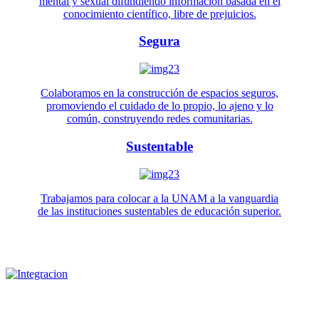
mental y sexual difundiendo información basada en el
conocimiento científico, libre de prejuicios.
Segura
Colaboramos en la construcción de espacios seguros,
promoviendo el cuidado de lo propio, lo ajeno y lo
común, construyendo redes comunitarias.
Sustentable
Trabajamos para colocar a la UNAM a la vanguardia
de las instituciones sustentables de educación superior.