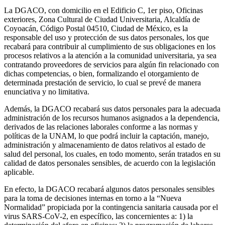
La DGACO, con domicilio en el Edificio C, 1er piso, Oficinas
exteriores, Zona Cultural de Ciudad Universitaria, Alcaldía de
Coyoacán, Código Postal 04510, Ciudad de México, es la
responsable del uso y protección de sus datos personales, los que
recabará para contribuir al cumplimiento de sus obligaciones en los
procesos relativos a la atención a la comunidad universitaria, ya sea
contratando proveedores de servicios para algún fin relacionado con
dichas competencias, o bien, formalizando el otorgamiento de
determinada prestación de servicio, lo cual se prevé de manera
enunciativa y no limitativa.
Además, la DGACO recabará sus datos personales para la adecuada
administración de los recursos humanos asignados a la dependencia,
derivados de las relaciones laborales conforme a las normas y
políticas de la UNAM, lo que podrá incluir la captación, manejo,
administración y almacenamiento de datos relativos al estado de
salud del personal, los cuales, en todo momento, serán tratados en su
calidad de datos personales sensibles, de acuerdo con la legislación
aplicable.
En efecto, la DGACO recabará algunos datos personales sensibles
para la toma de decisiones internas en torno a la “Nueva
Normalidad” propiciada por la contingencia sanitaria causada por el
virus SARS-CoV-2, en específico, las concernientes a: 1) la