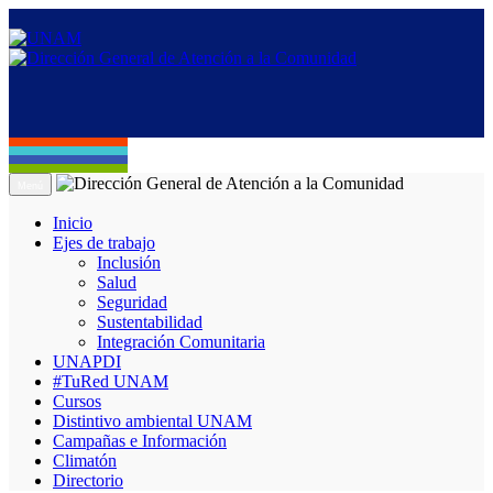
Menú
Inicio
Ejes de trabajo
Inclusión
Salud
Seguridad
Sustentabilidad
Integración Comunitaria
UNAPDI
#TuRed UNAM
Cursos
Distintivo ambiental UNAM
Campañas e Información
Climatón
Directorio