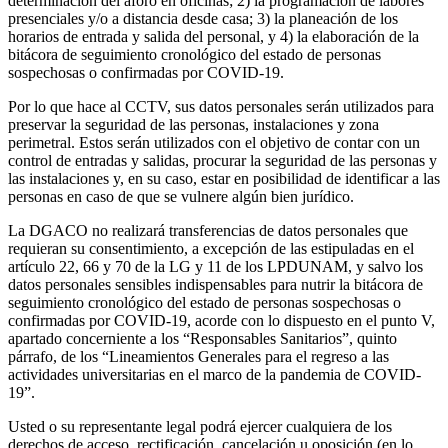
determinación del aforo en oficinas; 2) la programación de labores
presenciales y/o a distancia desde casa; 3) la planeación de los
horarios de entrada y salida del personal, y 4) la elaboración de la
bitácora de seguimiento cronológico del estado de personas
sospechosas o confirmadas por COVID-19.
Por lo que hace al CCTV, sus datos personales serán utilizados para
preservar la seguridad de las personas, instalaciones y zona
perimetral. Estos serán utilizados con el objetivo de contar con un
control de entradas y salidas, procurar la seguridad de las personas y
las instalaciones y, en su caso, estar en posibilidad de identificar a las
personas en caso de que se vulnere algún bien jurídico.
La DGACO no realizará transferencias de datos personales que
requieran su consentimiento, a excepción de las estipuladas en el
artículo 22, 66 y 70 de la LG y 11 de los LPDUNAM, y salvo los
datos personales sensibles indispensables para nutrir la bitácora de
seguimiento cronológico del estado de personas sospechosas o
confirmadas por COVID-19, acorde con lo dispuesto en el punto V,
apartado concerniente a los “Responsables Sanitarios”, quinto
párrafo, de los “Lineamientos Generales para el regreso a las
actividades universitarias en el marco de la pandemia de COVID-
19”.
Usted o su representante legal podrá ejercer cualquiera de los
derechos de acceso, rectificación, cancelación u oposición (en lo