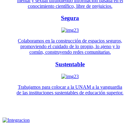
mental y sexual difundiendo información basada en el
conocimiento científico, libre de prejuicios.
Segura
Colaboramos en la construcción de espacios seguros,
promoviendo el cuidado de lo propio, lo ajeno y lo
común, construyendo redes comunitarias.
Sustentable
Trabajamos para colocar a la UNAM a la vanguardia
de las instituciones sustentables de educación superior.