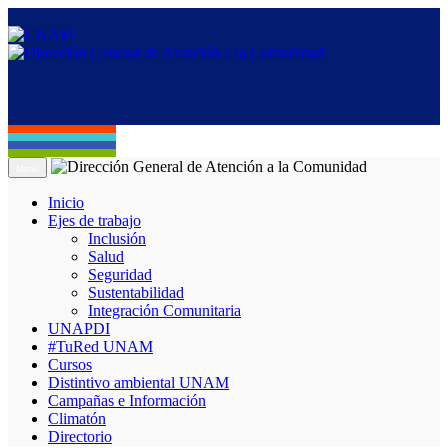
Menú
Inicio
Ejes de trabajo
Inclusión
Salud
Seguridad
Sustentabilidad
Integración Comunitaria
UNAPDI
#TuRed UNAM
Cursos
Distintivo ambiental UNAM
Campañas e Información
Climatón
Directorio