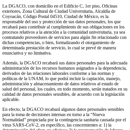
La DGACO, con domicilio en el Edificio C, 1er piso, Oficinas
exteriores, Zona Cultural de Ciudad Universitaria, Alcaldía de
Coyoacán, Código Postal 04510, Ciudad de México, es la
responsable del uso y protección de sus datos personales, los que
recabará para contribuir al cumplimiento de sus obligaciones en los
procesos relativos a la atención a la comunidad universitaria, ya sea
contratando proveedores de servicios para algún fin relacionado con
dichas competencias, o bien, formalizando el otorgamiento de
determinada prestación de servicio, lo cual se prevé de manera
enunciativa y no limitativa.
Además, la DGACO recabará sus datos personales para la adecuada
administración de los recursos humanos asignados a la dependencia,
derivados de las relaciones laborales conforme a las normas y
políticas de la UNAM, lo que podrá incluir la captación, manejo,
administración y almacenamiento de datos relativos al estado de
salud del personal, los cuales, en todo momento, serán tratados en su
calidad de datos personales sensibles, de acuerdo con la legislación
aplicable.
En efecto, la DGACO recabará algunos datos personales sensibles
para la toma de decisiones internas en torno a la “Nueva
Normalidad” propiciada por la contingencia sanitaria causada por el
virus SARS-CoV-2, en específico, las concernientes a: 1) la