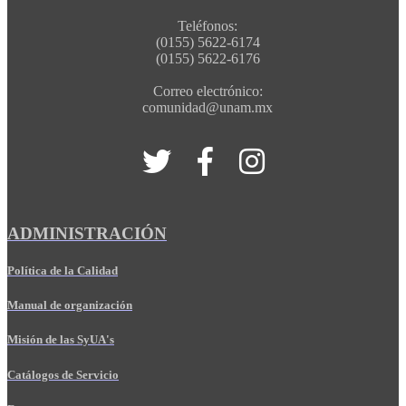
Teléfonos:
(0155) 5622-6174
(0155) 5622-6176
Correo electrónico:
comunidad@unam.mx
ADMINISTRACIÓN
Política de la Calidad
Manual de organización
Misión de las SyUA's
Catálogos de Servicio