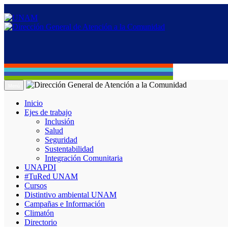
Menú
Inicio
Ejes de trabajo
Inclusión
Salud
Seguridad
Sustentabilidad
Integración Comunitaria
UNAPDI
#TuRed UNAM
Cursos
Distintivo ambiental UNAM
Campañas e Información
Climatón
Directorio